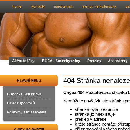
home
kontakty
napište nám
e-shop - e kulturistika
ga
Akční balíčky
BCAA - Aminokyseliny
Proteiny
Anabolizéry
404 Stránka nenalez
HLAVNÍ MENU
Chyba 404 Požadovaná stránka b
E-shop - E kulturistika
Nemůžete navštívit tuto stránku pr
Galerie sportovců
stránka byla přesunuta
Posilovny a fitnesscentra
stránka již neexistuje
překlep v adrese
k této stránce nemáte přístu
při zpracování vašeho požad
CVIKY NA PARTIE