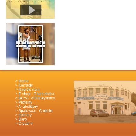
Home
Kontakty
Napište nám
E-shop - E kulturistika
BCAA - Aminokyseliny
Proteiny
Anabolizéry
Spalovače - Carnitin
Gainery
Diety
Creatine