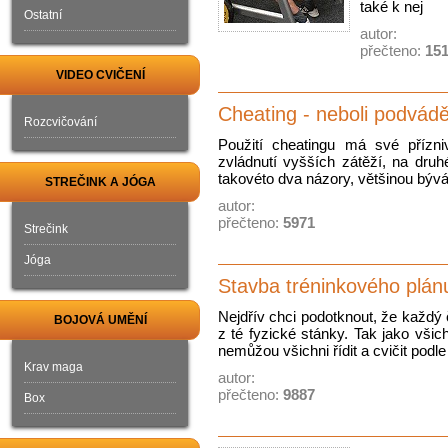
také k nej
Ostatní
autor:
přečteno:
15
VIDEO CVIČENÍ
Cheating - neboli podvád
Rozcvičování
Použití cheatingu má své přízni
zvládnutí vyšších zátěží, na druh
takovéto dva názory, většinou bývá
STREČINK A JÓGA
autor:
přečteno:
5971
Strečink
Jóga
Stavba tréninkového plán
Nejdřív chci podotknout, že každý 
BOJOVÁ UMĚNÍ
z té fyzické stánky. Tak jako všic
nemůžou všichni řídit a cvičit podle
Krav maga
autor:
přečteno:
9887
Box