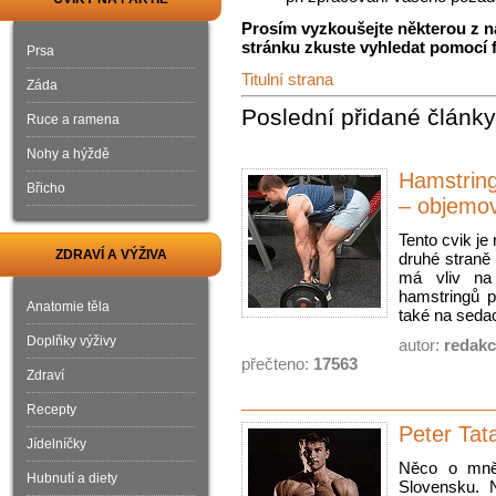
Prosím vyzkoušejte některou z 
stránku zkuste vyhledat pomocí 
Prsa
Titulní strana
Záda
Poslední přidané články
Ruce a ramena
Nohy a hýždě
Hamstrin
Břicho
– objemov
Tento cvik je
ZDRAVÍ A VÝŽIVA
druhé straně 
má vliv na 
hamstringů p
Anatomie těla
také na seda
Doplňky výživy
autor:
redak
přečteno:
17563
Zdraví
Recepty
Peter Tat
Jídelníčky
Něco o mně
Hubnutí a diety
Slovensku. 