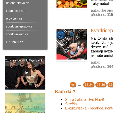
delena-strava.cz
Tuky neboli
autor:
Jaromí
koupaliste.net
přečteno:
11
e-cviceni.cz
sportovni-zpravy.cz
Kvadricep
sportovniweb.cz
Na tomto str
e-hubnuti.cz
svaly. Zapoj
desce máte 
zabírají hýž
je máte umís
autor:
přečteno:
16
...
««
13-24
25-36
37
Kam dál?
Staré železo - Ivo Havíř
Strečink
E-kulturistika - redakce, kont