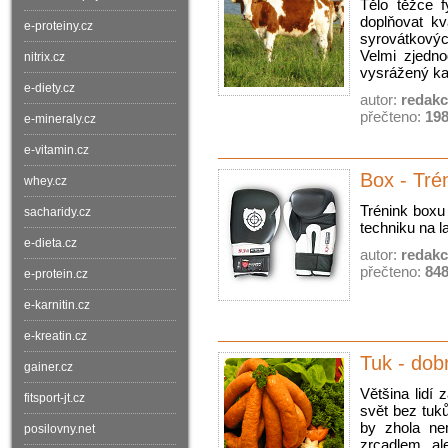
Tělo těžce f
doplňovat kv
e-proteiny.cz
syrovátkový
Velmi zjedn
nitrix.cz
vysrážený ka
e-diety.cz
autor:
redak
přečteno:
19
e-mineraly.cz
e-vitamin.cz
Box - Tré
whey.cz
Trénink boxu
sacharidy.cz
techniku na l
e-dieta.cz
autor:
redak
přečteno:
84
e-protein.cz
e-karnitin.cz
e-kreatin.cz
Tuk - dobr
gainer.cz
Většina lidí 
fitsport-jt.cz
svět bez tuků
by zhola ne
posilovny.net
zrcadlem, al