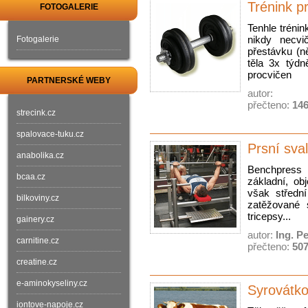
Trénink p
FOTOGALERIE
Tenhle trénink
nikdy necvi
Fotogalerie
přestávku (n
těla 3x týdn
procvičen
PARTNERSKÉ WEBY
autor:
přečteno:
14
strecink.cz
spalovace-tuku.cz
Prsní sval
anabolika.cz
Benchpress 
bcaa.cz
základní, ob
však střední
bilkoviny.cz
zatěžované 
tricepsy...
gainery.cz
autor:
Ing. P
carnitine.cz
přečteno:
50
creatine.cz
e-aminokyseliny.cz
Syrovátkov
iontove-napoje.cz