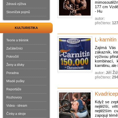
mimosoutěžní
Zdravá výživa
177 cm Vzděl
- Hu
Slovníček pojmů
autor:
přečteno:
12
KULTURISTIKA
L-karnitin
Teorie a trénink
Zajímá Vás v
Začátečníci
zákazník, kt
výživou přin
Pokročilí
kombinací, 
Ženy a dívky
karnitinu, ale 
autor:
Jiří Ži
Poradna
přečteno:
29
Mladé pušky
Reportáže
Kvadricep
Rozhovory
Když se zeptá
Videa - stream
nejtěžší, vě
nejtěžším c
Činky a stroje
zapojují témě