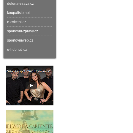
delena-strava.cz
koupaliste.net
e-cviceni.cz
sportovni-zpravy.cz
sportovniweb.cz
e-hubnuti.cz