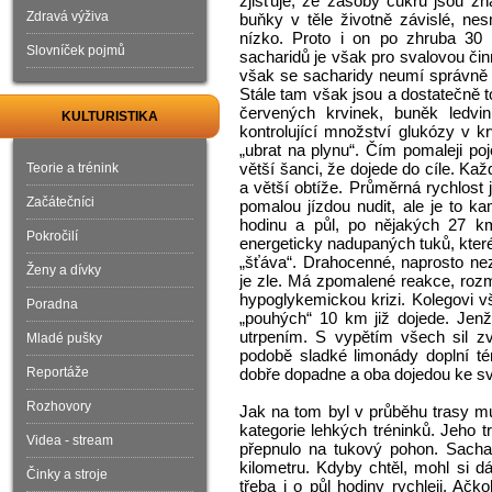
zjišťuje, že zásoby cukrů jsou z
Zdravá výživa
buňky v těle životně závislé, nesm
nízko. Proto i on po zhruba 30 
Slovníček pojmů
sacharidů je však pro svalovou čin
však se sacharidy neumí správně š
Stále tam však jsou a dostatečně t
červených krvinek, buněk ledvi
KULTURISTIKA
kontrolující množství glukózy v kr
„ubrat na plynu“. Čím pomaleji p
větší šanci, že dojede do cíle. Ka
Teorie a trénink
a větší obtíže. Průměrná rychlost
Začátečníci
pomalou jízdou nudit, ale je to 
hodinu a půl, po nějakých 27 k
Pokročilí
energeticky nadupaných tuků, kter
„šťáva“. Drahocenné, naprosto nez
Ženy a dívky
je zle. Má zpomalené reakce, rozm
hypoglykemickou krizi. Kolegovi 
Poradna
„pouhých“ 10 km již dojede. Jenž
utrpením. S vypětím všech sil zvl
Mladé pušky
podobě sladké limonády doplní 
Reportáže
dobře dopadne a oba dojedou ke
Rozhovory
Jak na tom byl v průběhu trasy mu
kategorie lehkých tréninků. Jeho 
Videa - stream
přepnulo na tukový pohon. Sacha
kilometru. Kdyby chtěl, mohl si dá
Činky a stroje
třeba i o půl hodiny rychleji. Ačko