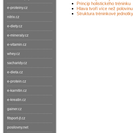
Princip holistického tréninku
e-proteiny.cz
Hlava tvoří více než polovin
Struktura tréninkové jednotk
nitrix.cz
e-diety.cz
e-mineraly.cz
e-vitamin.cz
whey.cz
sacharidy.cz
e-dieta.cz
e-protein.cz
e-karnitin.cz
e-kreatin.cz
gainer.cz
fitsport-jt.cz
posilovny.net