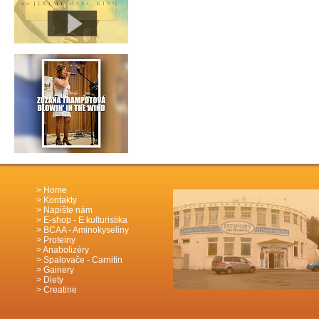
Home
Kontakty
Napište nám
E-shop - E kulturistika
BCAA - Aminokyseliny
Proteiny
Anabolizéry
Spalovače - Carnitin
Gainery
Diety
Creatine