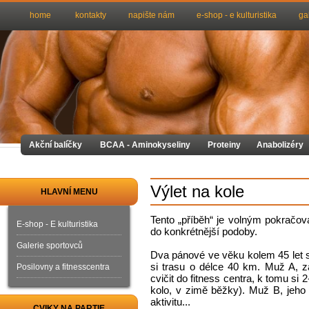
home
kontakty
napište nám
e-shop - e kulturistika
ga
Akční balíčky
BCAA - Aminokyseliny
Proteiny
Anabolizéry
Výlet na kole
HLAVNÍ MENU
Tento „příběh“ je volným pokračo
E-shop - E kulturistika
do konkrétnější podoby.
Galerie sportovců
Dva pánové ve věku kolem 45 let s
si trasu o délce 40 km. Muž A, z
Posilovny a fitnesscentra
cvičit do fitness centra, k tomu si 2
kolo, v zimě běžky). Muž B, jeho
aktivitu...
CVIKY NA PARTIE