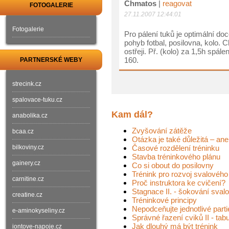
Chmatos
|
reagovat
FOTOGALERIE
27.11.2007 12:44:01
Fotogalerie
Pro pálení tuků je optimální d
pohyb fotbal, posilovna, kolo. 
ostřeji. Př. (kolo) za 1,5h spá
160.
PARTNERSKÉ WEBY
strecink.cz
spalovace-tuku.cz
Kam dál?
anabolika.cz
Zvyšování zátěže
bcaa.cz
Otázka je také důležitá – ane
bilkoviny.cz
Časové rozdělení tréninku
Stavba tréninkového plánu
gainery.cz
Co si obout do posilovny
Trénink pro rozvoj svalového
carnitine.cz
Proč instruktora ke cvičení?
Stagnace II. - šokování svalo
creatine.cz
Tréninkové principy
Nepodceňujte jednotlivé part
e-aminokyseliny.cz
Správné řazení cviků II - tab
Jak dlouhý má být trénink
iontove-napoje.cz