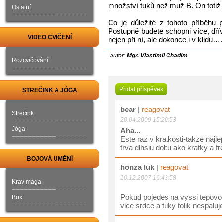
množství tuků než muž B. On totiž j
Ostatní
Co je důležité z tohoto příběhu pr
Postupně budete schopni více, dříve
VIDEO CVIČENÍ
nejen při ní, ale dokonce i v klidu
autor:
Mgr. Vlastimil Chadim
Rozcvičování
Přidat příspěvek
STREČINK A JÓGA
bear
|
reagovat
Strečink
20.04.2009 15:20:53
Jóga
Aha...
Este raz v kratkosti-takze najl
trva dlhsiu dobu ako kratky a f
BOJOVÁ UMĚNÍ
honza luk
|
reagovat
10.12.2007 16:43:58
Krav maga
Pokud pojedes na vyssi tepovo
Box
vice srdce a tuky tolik nespaluj