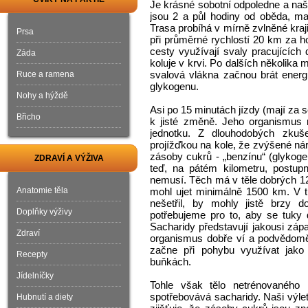
Je krásné sobotní odpoledne a naši
jsou 2 a půl hodiny od oběda, maj
Trasa probíhá v mírně zvlněné kraj
Prsa
při průměrné rychlostí 20 km za h
cesty využívají svaly pracujících 
Záda
koluje v krvi. Po dalších několika
svalová vlákna začnou brát energ
Ruce a ramena
glykogenu.
Nohy a hýždě
Asi po 15 minutách jízdy (mají za 
Břicho
k jisté změně. Jeho organismus r
jednotku. Z dlouhodobých zkuš
projížďkou na kole, že zvýšené nár
zásoby cukrů - „benzínu“ (glykoge
ZDRAVÍ A VÝŽIVA
teď, na pátém kilometru, postup
nemusí. Těch má v těle dobrých 12
Anatomie těla
mohl ujet minimálně 1500 km. V t
nešetřil, by mohly jistě brzy 
Doplňky výživy
potřebujeme pro to, aby se tuky d
Sacharidy představují jakousi zápa
Zdraví
organismus dobře ví a podvědomě 
začne při pohybu využívat jako 
Recepty
buňkách.
Jídelníčky
Tohle však tělo netrénovaného 
spotřebovává sacharidy. Naši výle
Hubnutí a diety