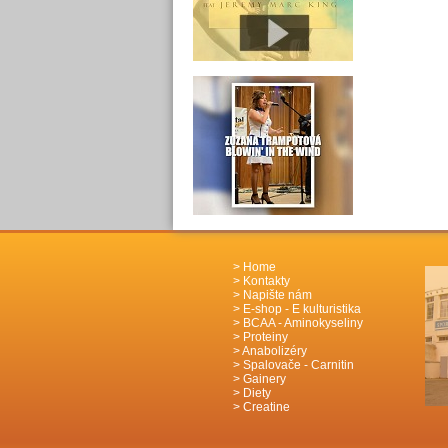
Home
Kontakty
Napište nám
E-shop - E kulturistika
BCAA - Aminokyseliny
Proteiny
Anabolizéry
Spalovače - Carnitin
Gainery
Diety
Creatine