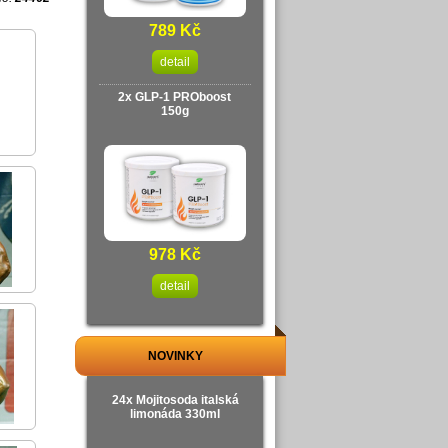
789 Kč
detail
2x GLP-1 PROboost
150g
978 Kč
detail
NOVINKY
24x Mojitosoda italská
limonáda 330ml