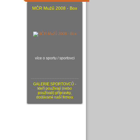
MČR Mužů 2008 - Box
více o sportu / sportovci
GALERIE SPORTOVCŮ -
kteří používají (nebo
používali) přípravky,
dodávané naší firmou