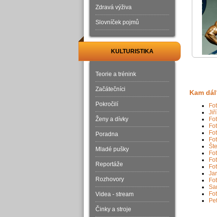
Zdravá výživa
Slovníček pojmů
KULTURISTIKA
Teorie a trénink
Začátečníci
Kam dál
Pokročilí
Fot
Jiř
Ženy a dívky
Fot
Fot
Fot
Poradna
Fot
Šte
Mladé pušky
Fot
Fot
Reportáže
Fot
Ja
Rozhovory
Fot
Sa
Fot
Videa - stream
Pet
Činky a stroje