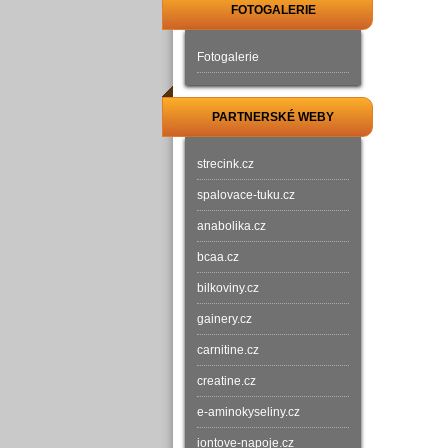
FOTOGALERIE
Fotogalerie
PARTNERSKÉ WEBY
strecink.cz
spalovace-tuku.cz
anabolika.cz
bcaa.cz
bilkoviny.cz
gainery.cz
carnitine.cz
creatine.cz
e-aminokyseliny.cz
iontove-napoje.cz