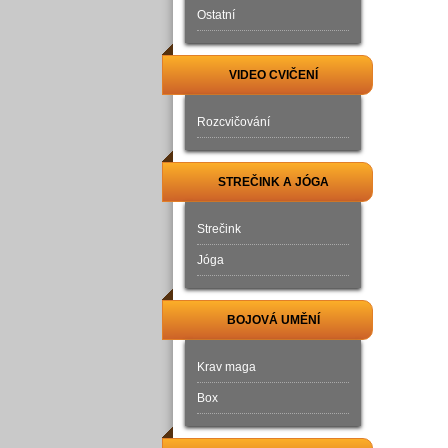
Ostatní
VIDEO CVIČENÍ
Rozcvičování
STREČINK A JÓGA
Strečink
Jóga
BOJOVÁ UMĚNÍ
Krav maga
Box