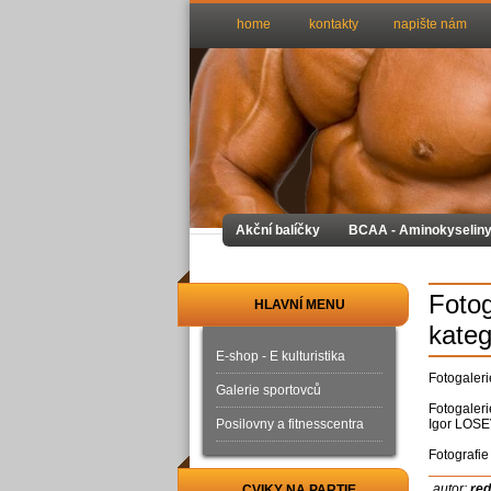
home
kontakty
napište nám
Akční balíčky
BCAA - Aminokyselin
Fotog
HLAVNÍ MENU
kateg
E-shop - E kulturistika
Fotogaleri
Galerie sportovců
Fotogaler
Posilovny a fitnesscentra
Igor LOSE
Fotografie
autor:
re
CVIKY NA PARTIE