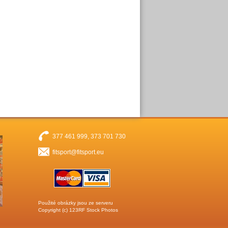
377 461 999, 373 701 730
fitsport@fitsport.eu
Použité obrázky jsou ze serveru
Copyright (c)
123RF Stock Photos