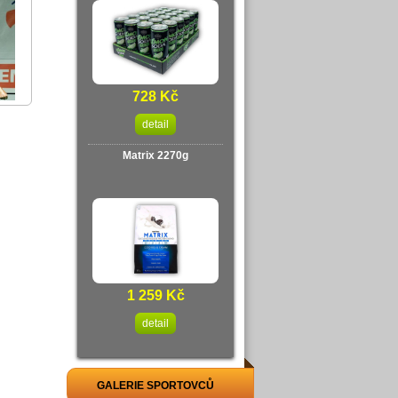
728 Kč
detail
Matrix 2270g
1 259 Kč
detail
GALERIE SPORTOVCŮ