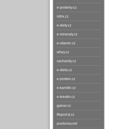
e-proteiny.cz
nitrix.cz
e-diety.cz
e-mineraly.cz
e-vitamin.cz
whey.cz
sacharidy.cz
e-dieta.cz
e-protein.cz
e-karnitin.cz
e-kreatin.cz
gainer.cz
fitsport-jt.cz
posilovny.net