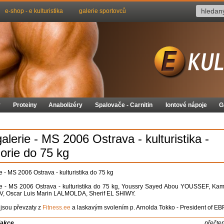
e-shop - e kulturistika
galerie sportovců
y
Proteiny
Anabolizéry
Spalovače - Carnitin
Iontové nápoje
G
alerie - MS 2006 Ostrava - kulturistika -
orie do 75 kg
e - MS 2006 Ostrava - kulturistika do 75 kg
ie - MS 2006 Ostrava - kulturistika do 75 kg, Youssry Sayed Abou YOUSSEF, Ka
V, Oscar Luis Marin LALMOLDA, Sherif EL SHIWY.
 jsou převzaty z
Fitness.ee
a laskavým svolením p. Arnolda Tokko - President of EB
dakce
přečte