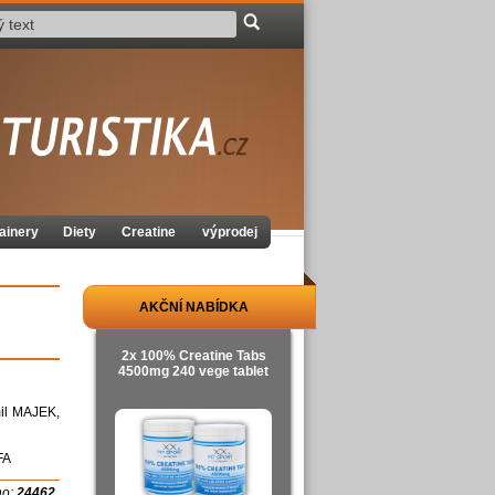
ainery
Diety
Creatine
výprodej
AKČNÍ NABÍDKA
2x 100% Creatine Tabs
4500mg 240 vege tablet
mil MAJEK,
FA
no:
24462