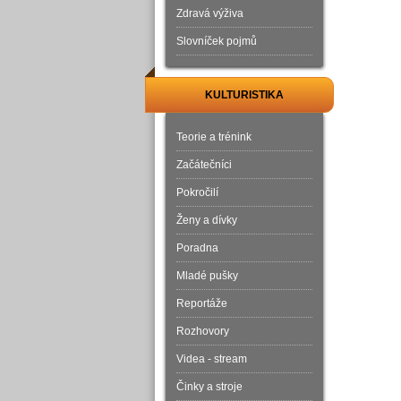
Zdravá výživa
Slovníček pojmů
KULTURISTIKA
Teorie a trénink
Začátečníci
Pokročilí
Ženy a dívky
Poradna
Mladé pušky
Reportáže
Rozhovory
Videa - stream
Činky a stroje