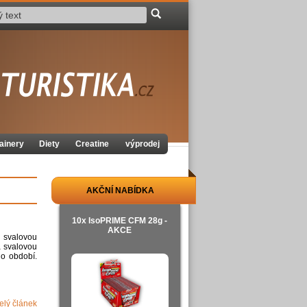
ainery
Diety
Creatine
výprodej
AKČNÍ NABÍDKA
10x IsoPRIME CFM 28g -
AKCE
u svalovou
na svalovou
ho období.
celý článek