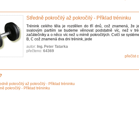
Středně pokročilý až pokročilý - Příklad tréninku
Trénink celého těla je rozdělen do tří dnů, což znamená, že j
svalovým partiím se budeme věnovat podstatně víc, než v tré
začátečníky a o něco víc než u mírně pokročilých. Cvičí se systém
B, C což znamená dva dni trénink, jede
autor:
Ing. Peter Tatarka
přečteno:
64369
přečíst 
?
edně pokročilý až pokročilý - Příklad tréninku
ně pokročilý - Příklad tréninku