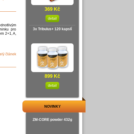
369 Kč
detail
ednotlivým
3x Tribulus+ 120 kapslí
ninku pro
em 2+1, A,
celý článek
899 Kč
detail
NOVINKY
ZM-CORE powder 432g