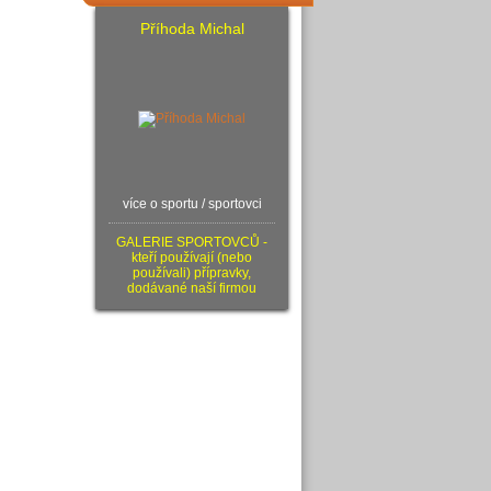
Příhoda Michal
více o sportu / sportovci
GALERIE SPORTOVCŮ -
kteří používají (nebo
používali) přípravky,
dodávané naší firmou