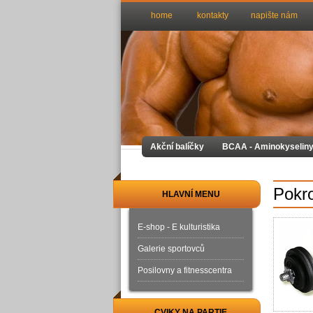
home
kontakty
napište nám
Akční balíčky
BCAA - Aminokyselin
Pokro
HLAVNÍ MENU
E-shop - E kulturistika
Galerie sportovců
Posilovny a fitnesscentra
CVIKY NA PARTIE