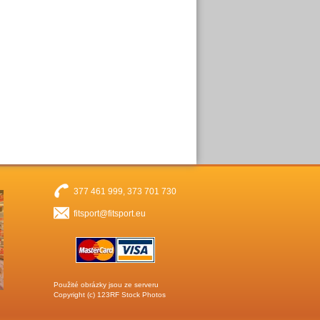
377 461 999, 373 701 730
fitsport@fitsport.eu
Použité obrázky jsou ze serveru
Copyright (c)
123RF Stock Photos