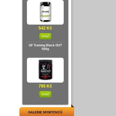
542 Kč
detail
GF Training Black OUT
500g
795 Kč
detail
GALERIE SPORTOVCŮ