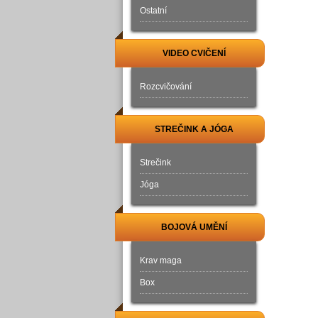
Ostatní
VIDEO CVIČENÍ
Rozcvičování
STREČINK A JÓGA
Strečink
Jóga
BOJOVÁ UMĚNÍ
Krav maga
Box