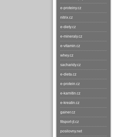
e-proteiny.cz
nitrix.cz
e-diety.cz
e-mineraly.cz
e-vitamin.cz
whey.cz
sacharidy.cz
e-dieta.cz
e-protein.cz
e-karnitin.cz
e-kreatin.cz
gainer.cz
fitsport-jt.cz
posilovny.net