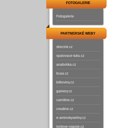
FOTOGALERIE
Fotogalerie
PARTNERSKÉ WEBY
strecink.cz
spalovace-tuku.cz
anabolika.cz
bcaa.cz
bilkoviny.cz
gainery.cz
carnitine.cz
creatine.cz
e-aminokyseliny.cz
iontove-napoje.cz