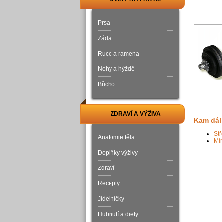
Prsa
Záda
Ruce a ramena
Nohy a hýždě
Břicho
ZDRAVÍ A VÝŽIVA
Kam dál
Stř
Anatomie těla
Mír
Doplňky výživy
Zdraví
Recepty
Jídelníčky
Hubnutí a diety