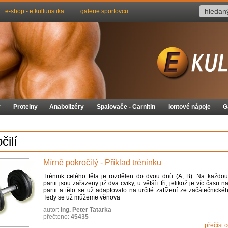
e-shop - e kulturistika
galerie sportovců
y
Proteiny
Anabolizéry
Spalovače - Carnitin
Iontové nápoje
G
čilí
Mírně pokročilý - Příklad tréninku
Trénink celého těla je rozdělen do dvou dnů (A, B). Na každo
partii jsou zařazeny již dva cviky, u větší i tři, jelikož je víc času 
partii a tělo se už adaptovalo na určité zatížení ze začátečnické
Tedy se už můžeme věnova
autor:
Ing. Peter Tatarka
přečteno:
45435
přečíst 