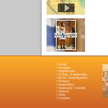
Home
Kontakty
Napište nám
E-shop - E kulturistika
BCAA - Aminokyseliny
Proteiny
Anabolizéry
Spalovače - Carnitin
Gainery
Diety
Creatine