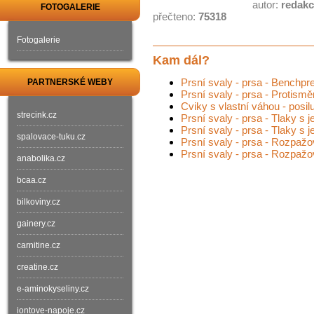
autor:
redak
FOTOGALERIE
přečteno:
75318
Fotogalerie
Kam dál?
Prsní svaly - prsa - Benchpre
PARTNERSKÉ WEBY
Prsní svaly - prsa - Protism
Cviky s vlastní váhou - posil
strecink.cz
Prsní svaly - prsa - Tlaky s 
Prsní svaly - prsa - Tlaky s 
spalovace-tuku.cz
Prsní svaly - prsa - Rozpažo
Prsní svaly - prsa - Rozpažo
anabolika.cz
bcaa.cz
bilkoviny.cz
gainery.cz
carnitine.cz
creatine.cz
e-aminokyseliny.cz
iontove-napoje.cz