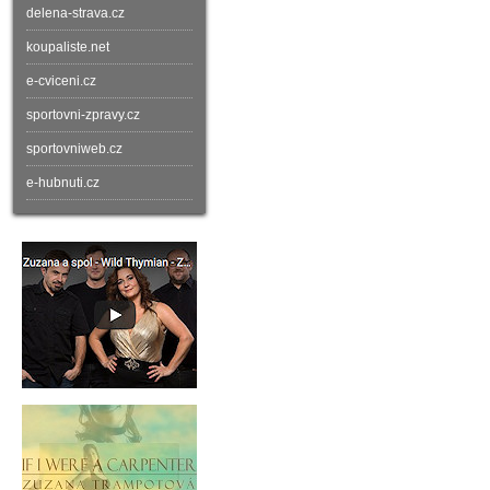
delena-strava.cz
koupaliste.net
e-cviceni.cz
sportovni-zpravy.cz
sportovniweb.cz
e-hubnuti.cz