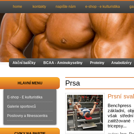
home
kontakty
napište nám
e-shop - e kulturistika
ga
Akční balíčky
BCAA - Aminokyseliny
Proteiny
Anabolizéry
Prsa
HLAVNÍ MENU
Prsní sval
E-shop - E kulturistika
Benchpress 
Galerie sportovců
základní, ob
však střední
Posilovny a fitnesscentra
zatěžované 
tricepsy...
autor:
Ing. P
CVIKY NA PARTIE