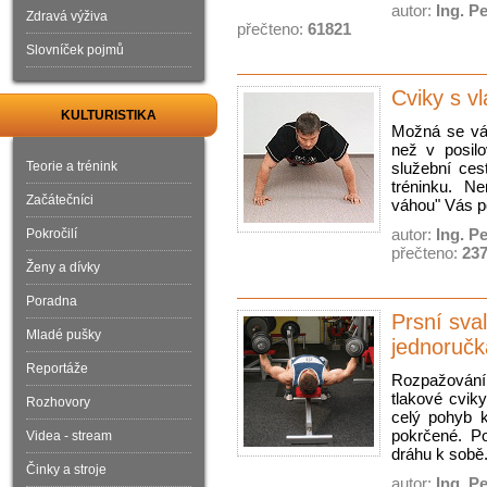
autor:
Ing. P
Zdravá výživa
přečteno:
61821
Slovníček pojmů
Cviky s vl
KULTURISTIKA
Možná se vám 
než v posilo
Teorie a trénink
služební ce
tréninku. Ne
Začátečníci
váhou" Vás p
autor:
Ing. P
Pokročilí
přečteno:
23
Ženy a dívky
Poradna
Prsní sva
Mladé pušky
jednoručk
Reportáže
Rozpažování 
tlakové cviky
Rozhovory
celý pohyb k
pokrčené. P
Videa - stream
dráhu k sobě.
Činky a stroje
autor:
Ing. P