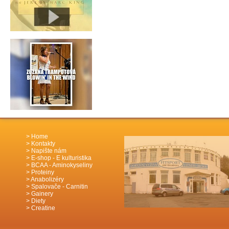
Home
Kontakty
Napište nám
E-shop - E kulturistika
BCAA - Aminokyseliny
Proteiny
Anabolizéry
Spalovače - Carnitin
Gainery
Diety
Creatine