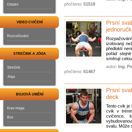
přečteno:
51518
Ostatní
Prsní sva
VIDEO CVIČENÍ
jednoručk
Rozcvičování
Rozpažování
izolovaný než
předloktí nen
pořád stejn
STREČINK A JÓGA
směrují celou
autor:
Ing. P
Strečink
přečteno:
61467
Jóga
Prsní sva
BOJOVÁ UMĚNÍ
deck
Tento cvik je
Krav maga
cvik v tréni
cvičence, 
Box
vybudovanou,
svalu. Může s