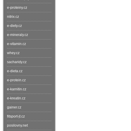
e-proteiny.cz
nitrix.cz
e-diety.cz
e-mineraly.cz
e-vitamin.cz
whey.cz
sacharidy.cz
e-dieta.cz
e-protein.cz
e-karnitin.cz
e-kreatin.cz
gainer.cz
fitsport-jt.cz
posilovny.net