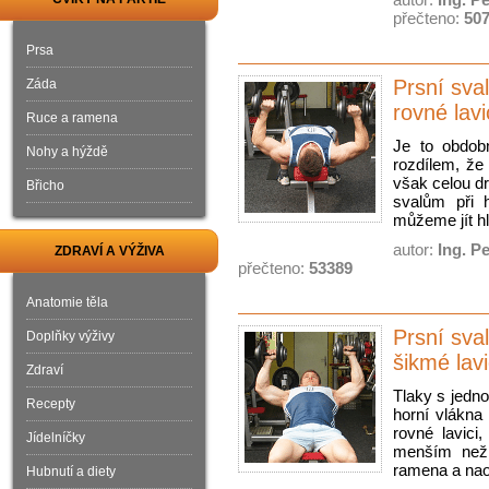
přečteno:
50
Prsa
Prsní sva
Záda
rovné lavi
Ruce a ramena
Je to obdob
Nohy a hýždě
rozdílem, že
však celou d
Břicho
svalům při h
můžeme jít h
autor:
Ing. P
ZDRAVÍ A VÝŽIVA
přečteno:
53389
Anatomie těla
Prsní sva
Doplňky výživy
šikmé lavi
Zdraví
Tlaky s jedno
Recepty
horní vlákna
rovné lavici
Jídelníčky
menším než 4
ramena a na
Hubnutí a diety