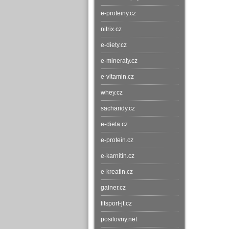
e-proteiny.cz
nitrix.cz
e-diety.cz
e-mineraly.cz
e-vitamin.cz
whey.cz
sacharidy.cz
e-dieta.cz
e-protein.cz
e-karnitin.cz
e-kreatin.cz
gainer.cz
fitsport-jt.cz
posilovny.net