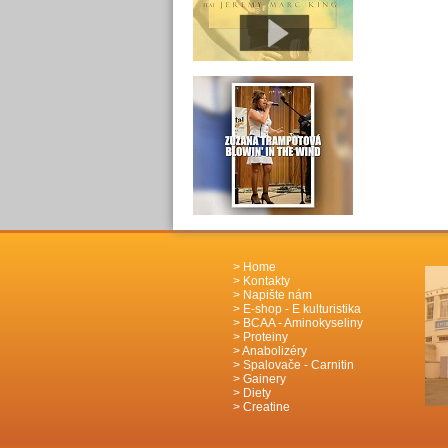
Home
Kontakty
Napište nám
E-shop - E kulturistika
BCAA - Aminokyseliny
Proteiny
Anabolizéry
Spalovače - Carnitin
Gainery
Diety
Creatine