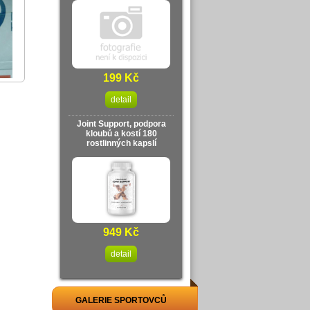
199 Kč
detail
Joint Support, podpora
kloubů a kostí 180
rostlinných kapslí
949 Kč
detail
GALERIE SPORTOVCŮ