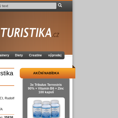
ainery
Diety
Creatine
výprodej
stika
AKČNÍ NABÍDKA
3x Tribulus Terrestris
90% + Vitamin B6 + Zinc
100 kapslí
CI, Rudolf
FA
no:
35836