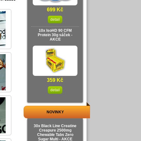
699 Kč
detail
10x IsoHD 90 CFM
Protein 30g sáček -
AKCE
359 Kč
detail
NOVINKY
30x Black Line Creatine
Creapure 2500mg
Chewable Tabs Zero
Sugar Multi - AKCE