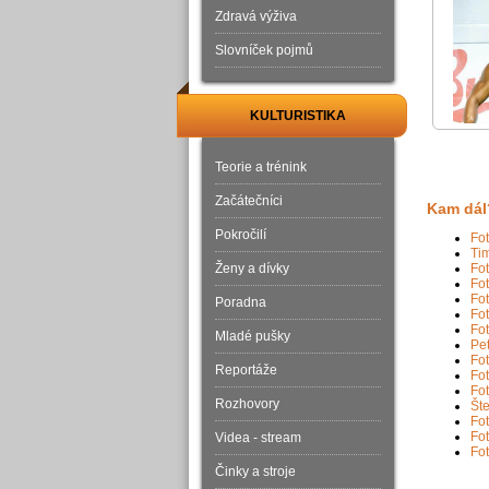
Zdravá výživa
Slovníček pojmů
KULTURISTIKA
Teorie a trénink
Začátečníci
Kam dál
Pokročilí
Fot
Ti
Ženy a dívky
Fot
Fot
Fot
Poradna
Fot
Fot
Mladé pušky
Pet
Fot
Reportáže
Fot
Fot
Rozhovory
Šte
Fot
Fot
Videa - stream
Fot
Činky a stroje