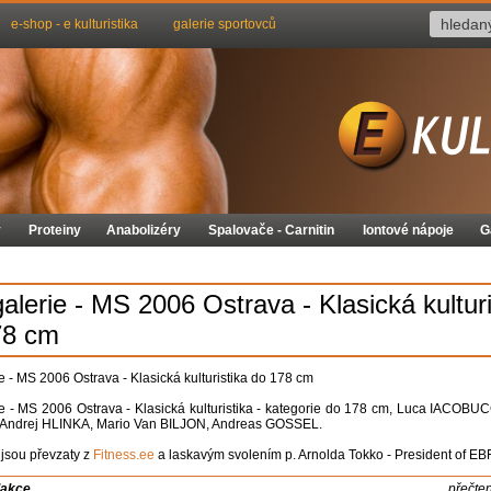
e-shop - e kulturistika
galerie sportovců
y
Proteiny
Anabolizéry
Spalovače - Carnitin
Iontové nápoje
G
alerie - MS 2006 Ostrava - Klasická kulturi
78 cm
e - MS 2006 Ostrava - Klasická kulturistika do 178 cm
e - MS 2006 Ostrava - Klasická kulturistika - kategorie do 178 cm, Luca IACOBUC
ndrej HLINKA, Mario Van BILJON, Andreas GOSSEL.
 jsou převzaty z
Fitness.ee
a laskavým svolením p. Arnolda Tokko - President of EB
dakce
přečte