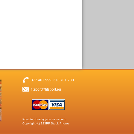
377 461 999, 373 701 730
fitsport@fitsport.eu
Použité obrázky jsou ze serveru
Copyright (c)
123RF Stock Photos