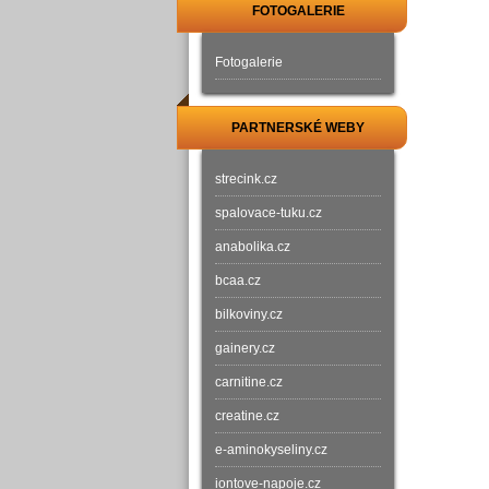
FOTOGALERIE
Fotogalerie
PARTNERSKÉ WEBY
strecink.cz
spalovace-tuku.cz
anabolika.cz
bcaa.cz
bilkoviny.cz
gainery.cz
carnitine.cz
creatine.cz
e-aminokyseliny.cz
iontove-napoje.cz