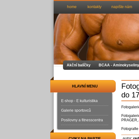
home
kontakty
napište nám
Akční balíčky
BCAA - Aminokyselin
Fotog
HLAVNÍ MENU
do 1
E-shop - E kulturistika
Fotogaleri
Galerie sportovců
Fotogaleri
Posilovny a fitnesscentra
PRAGER, A
Fotografie
autor:
re
CVIKY NA PARTIE