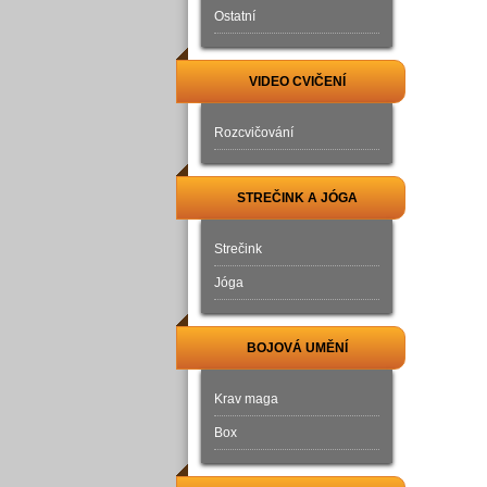
Ostatní
VIDEO CVIČENÍ
Rozcvičování
STREČINK A JÓGA
Strečink
Jóga
BOJOVÁ UMĚNÍ
Krav maga
Box