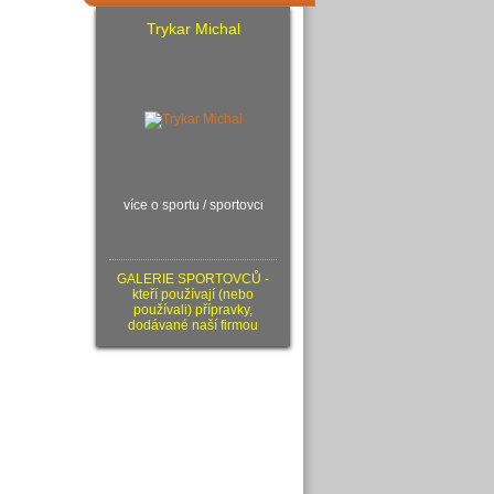
Trykar Michal
více o sportu / sportovci
GALERIE SPORTOVCŮ -
kteří používají (nebo
používali) přípravky,
dodávané naší firmou