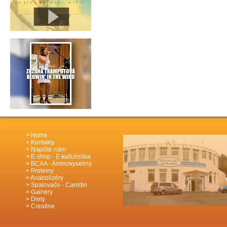
Home
Kontakty
Napište nám
E-shop - E kulturistika
BCAA - Aminokyseliny
Proteiny
Anabolizéry
Spalovače - Carnitin
Gainery
Diety
Creatine