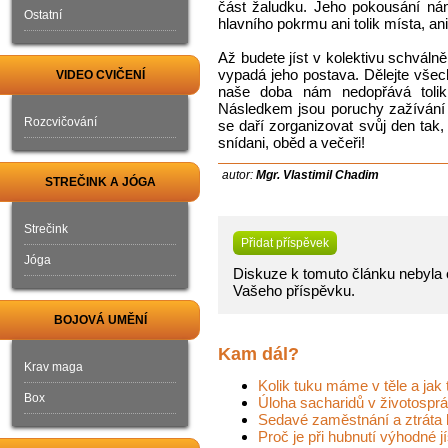
část žaludku. Jeho pokousání ná
Ostatní
hlavního pokrmu ani tolik místa, an
Až budete jíst v kolektivu schválně
vypadá jeho postava. Dělejte všech
VIDEO CVIČENÍ
naše doba nám nedopřává tolik 
Následkem jsou poruchy zažívání 
Rozcvičování
se daří zorganizovat svůj den tak,
snídani, oběd a večeři!
autor:
Mgr. Vlastimil Chadim
STREČINK A JÓGA
Strečink
Přidat příspěvek
Jóga
Diskuze k tomuto článku nebyla o
Vašeho příspěvku.
BOJOVÁ UMĚNÍ
Kam dál?
Krav maga
Kolik tuku máme v těle a jak to
Box
Úloha sacharidů v životospráv
Sedavé zaměstnání a ztráta
Proč je při hubnutí výhodné j