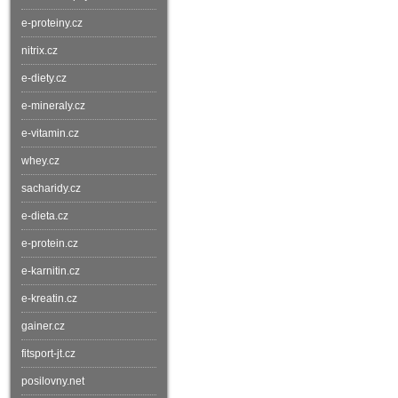
e-proteiny.cz
nitrix.cz
e-diety.cz
e-mineraly.cz
e-vitamin.cz
whey.cz
sacharidy.cz
e-dieta.cz
e-protein.cz
e-karnitin.cz
e-kreatin.cz
gainer.cz
fitsport-jt.cz
posilovny.net