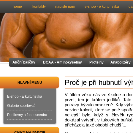
home
kontakty
napište nám
e-shop - e kulturistika
ga
Akční balíčky
BCAA - Aminokyseliny
Proteiny
Anabolizéry
Proč je při hubnutí v
HLAVNÍ MENU
V útlém věku nás ve školce a doma
E-shop - E kulturistika
první, ten je králem jedlíků. Ta
potravy bývalo omezeně. Kdy výho
Galerie sportovců
nejvíce kalorií, které se poté spo
nejlepší bylo, když si člověk r
Posilovny a fitnesscentra
dokázal vytvořit v tukových buňkác
přicházela také období chudší...
CVIKY NA PARTIE