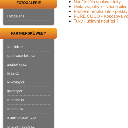
Naučte tělo spalovat tuky
FOTOGALERIE
Dieta vs.pohyb – věčné dile
Problém mnoha žen - postava
PURE COCO - Kokosová voda
Fotogalerie
Tuky - úhlavní nepřítel ?
PARTNERSKÉ WEBY
strecink.cz
spalovace-tuku.cz
anabolika.cz
bcaa.cz
bilkoviny.cz
gainery.cz
carnitine.cz
creatine.cz
e-aminokyseliny.cz
iontove-napoje.cz