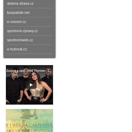
delena-strava.cz
koupaliste.net
e-cviceni.cz
sportovni-zpravy.cz
sportovniweb.cz
e-hubnuti.cz