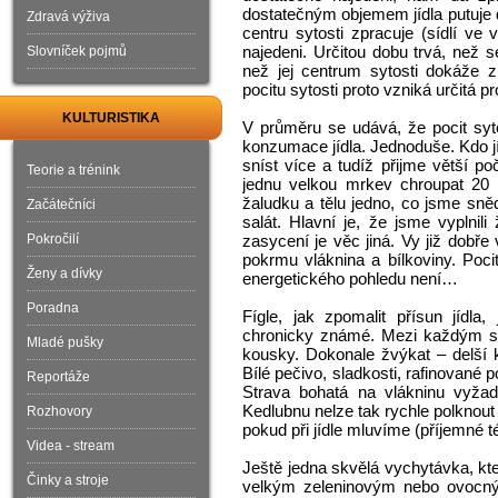
dostatečným objemem jídla putuje
Zdravá výživa
centru sytosti zpracuje (sídlí v
najedeni. Určitou dobu trvá, než 
Slovníček pojmů
než jej centrum sytosti dokáže 
pocitu sytosti proto vzniká určitá p
KULTURISTIKA
V průměru se udává, že pocit syt
konzumace jídla. Jednoduše. Kdo jí
sníst více a tudíž přijme větší p
Teorie a trénink
jednu velkou mrkev chroupat 20 m
žaludku a tělu jedno, co jsme snědl
Začátečníci
salát. Hlavní je, že jsme vyplnil
Pokročilí
zasycení je věc jiná. Vy již dobř
pokrmu vláknina a bílkoviny. Pocit
Ženy a dívky
energetického pohledu není…
Poradna
Fígle, jak zpomalit přísun jídl
chronicky známé. Mezi každým sou
Mladé pušky
kousky. Dokonale žvýkat – delší k
Bílé pečivo, sladkosti, rafinované
Reportáže
Strava bohatá na vlákninu vyžadu
Kedlubnu nelze tak rychle polknou
Rozhovory
pokud při jídle mluvíme (příjemné t
Videa - stream
Ještě jedna skvělá vychytávka, ktero
Činky a stroje
velkým zeleninovým nebo ovocn