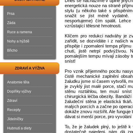
Dnes se nacházíme v úplně jinýc
energetická nouze na straně příjmu
stylu (u někoho také s přispěním
Prsa
snažit se jíst méně vydatně. P
nesportujeme) čím spálit. Lehce 
Záda
vzrůstající tělesné hmotnosti.
Ruce a ramena
Klíčem pro redukci nadváhy je zv
zařídit, se dozvídáte i z našich
Nohy a hýždě
přispěje i zpomalení tempa příjmu 
Břicho
chutí, jistě netrpí podvýživou. 
pomalejším tempu mívají zásoby tuk
sníst!
ZDRAVÍ A VÝŽIVA
Pro vznik příjemného pocitu nasyce
čistě mechanické zaplnění obsah
žaludku jsme si časem vytvořili, m
Anatomie těla
je zvyklý jíst malé porce, stačí 
stěnu roztáhlou, ten musí snís
Doplňky výživy
chirurgická léčba obezity. Bandáž
Zdraví
žaludeční stěna je elastická tká
malých porcích a začne po operaci
Recepty
dokáže znovu rozšířit. Ale funguje
dávat si menší porce, pro vyvolání 
Jídelníčky
To, že je žaludek plný, to ještě k
Hubnutí a diety
dostatečně najedeni, nám dá zp