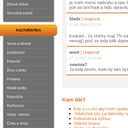
ja mam mensi nadvahu a spis b
Zdravá výživa
jste asi pochopil a radu opravdu
Slovníček pojmů
blade
|
reagovat
01.08.2008 23:17:00
KULTURISTIKA
koukám , že vločky mají 7% tuku
nemaj() proč se teda tolik dopo
Teorie a trénink
wont
|
reagovat
Začátečníci
27.11.2007 23:54:46
Pokročilí
svacina?
Ja teda nevim, melo by tam by
Ženy a dívky
Poradna
Mladé pušky
Reportáže
Kam dál?
Rozhovory
Kdy a co jíst abychom spalov
Jídelníček pro začátečníky 
Videa - stream
Kulturistická výživa
Dělená strava
Činky a stroje