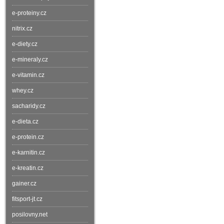
e-proteiny.cz
nitrix.cz
e-diety.cz
e-mineraly.cz
e-vitamin.cz
whey.cz
sacharidy.cz
e-dieta.cz
e-protein.cz
e-karnitin.cz
e-kreatin.cz
gainer.cz
fitsport-jt.cz
posilovny.net