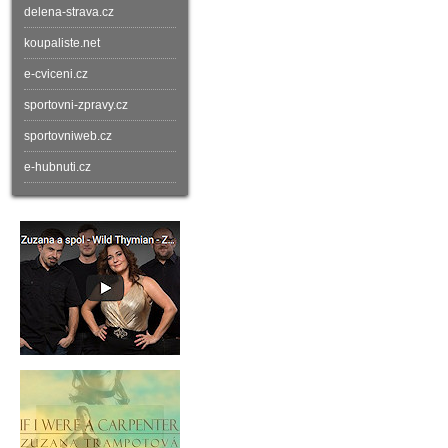
delena-strava.cz
koupaliste.net
e-cviceni.cz
sportovni-zpravy.cz
sportovniweb.cz
e-hubnuti.cz