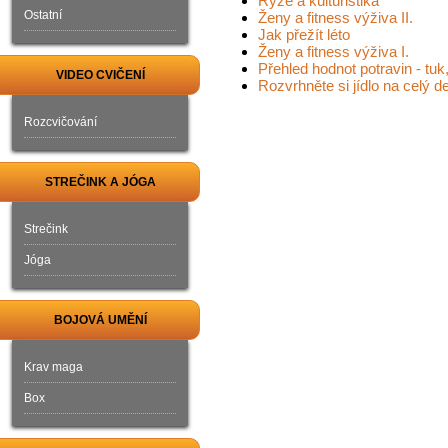
Rýže a kulturistika
Ostatní
Ženy a fitness výživa II.
Jak přežít léto
Ženy a fitness výživa I.
Přehled hodnot potravin - tuk,
VIDEO CVIČENÍ
Rozvrhněte si jídlo na celý de
Rozcvičování
STREČINK A JÓGA
Strečink
Jóga
BOJOVÁ UMĚNÍ
Krav maga
Box