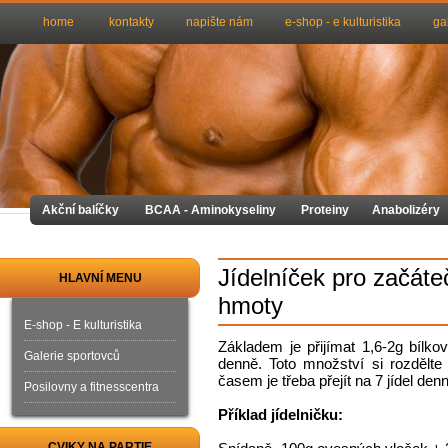
home
kontakty
napište nám
e-shop - e kulturistika
ga
Akční balíčky
BCAA - Aminokyseliny
Proteiny
Anabolizéry
Jídelníček pro začáte
HLAVNÍ MENU
hmoty
E-shop - E kulturistika
Základem je přijímat 1,6-2g bílko
Galerie sportovců
denně. Toto množství si rozdělte 
časem je třeba přejít na 7 jídel den
Posilovny a fitnesscentra
Příklad jídelničku:
CVIKY NA PARTIE