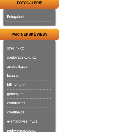
FOTOGALERIE
Fotogalerie
PARTNERSKÉ WEBY
strecink.cz
spalovace-tuku.cz
anabolika.cz
bcaa.cz
bilkoviny.cz
gainery.cz
carnitine.cz
creatine.cz
e-aminokyseliny.cz
iontove-napoje.cz