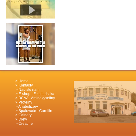
Home
Kontakty
Napište nám
E-shop - E kulturistika
BCAA - Aminokyseliny
Proteiny
Anabolizéry
Spalovače - Carnitin
Gainery
Diety
Creatine