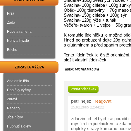
Snídaně- 100g ovesných vloček + 3
Svačina- 100g chleba+ 100g šunky
Oběd- 100g těstoviny + 70g maso (
Prsa
Svačina- 150g chleba + 100g sýr
Svačina- 120g rýže + tuňák
Záda
Večeře- tvaroh + 1 vejce + 50g gra
Ruce a ramena
K tomuhle jídelníčku je možné přid
Hned po probuzení dejte 20g gaine
Nohy a hýždě
s glutaminem a před spaním protein
Břicho
Tento jídelníček je čistě orientačn
složit vlastní jídelniček.
ZDRAVÍ A VÝŽIVA
autor:
Michal Macura
Anatomie těla
Přidat příspěvek
Doplňky výživy
Zdraví
petr nejez
|
reagovat
25.02.2009 21:44:22
Recepty
Jídelníčky
zdarvim chtel bych se poradit 
myslim tim jidelnickem a zda mam
Hubnutí a diety
doplnky stravy kamarad pouziva 