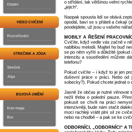
o střídání, tak většinou velmi rychl
Ostatní
„jejich“.
Naopak spousta lidí se obává zepta
opodál, baví se s přáteli a čekají 
VIDEO CVIČENÍ
poodejdete, už jsou u vašeho nářadí 
Rozcvičování
MOBILY A ŘEŠENÍ PRACOVN
Cvičíte, když vedle vás začně v ně
nablblou melodii. Majitel ho buď n
se po něm vyřítí a důležitě (pokud
STREČINK A JÓGA
intenzitu a soustředění můžete dá
telefonu?
Strečink
Pokud cvičíte – i když to je jen pr
Jóga
duševní práce v práci. Nebo od j
sobecky?). Pokud chcete jednat o 
Jasně že občas je nutné věnovat s
BOJOVÁ UMĚNÍ
nežli třeba o polední pauze. Pře
pokusit se chvíli na práci nemys
intenzivněji, bude nám stačit dale
Krav maga
moci rachleji vrátit plní sil ze cv
nebo na chodbě – a pak se ke cviče
Box
ODBORNÍCI, „ODBORNÍCI“ A T