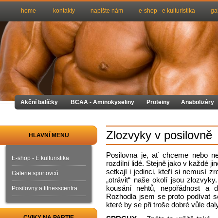
home
kontakty
napište nám
e-shop - e kulturistika
ga
Akční balíčky
BCAA - Aminokyseliny
Proteiny
Anabolizéry
Zlozvyky v posilovně
HLAVNÍ MENU
Posilovna je, ať chceme nebo n
E-shop - E kulturistika
rozdílní lidé. Stejně jako v každé j
setkají i jedinci, kteří si nemusí
Galerie sportovců
„otrávit“ naše okolí jsou zlozvyky
kousání nehtů, nepořádnost a da
Posilovny a fitnesscentra
Rozhodla jsem se proto podívat s
které by se při troše dobré vůle daly
CVIKY NA PARTIE