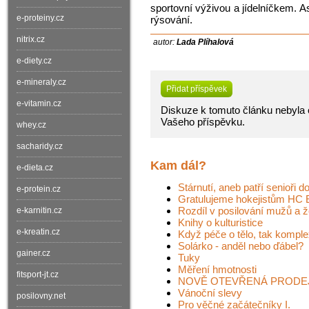
sportovní výživou a jídelníčkem. As
e-proteiny.cz
rýsování.
nitrix.cz
autor:
Lada Plíhalová
e-diety.cz
e-mineraly.cz
Přidat příspěvek
e-vitamin.cz
Diskuze k tomuto článku nebyla o
Vašeho příspěvku.
whey.cz
sacharidy.cz
Kam dál?
e-dieta.cz
Stárnutí, aneb patří senioři 
e-protein.cz
Gratulujeme hokejistům HC
Rozdíl v posilování mužů a 
e-karnitin.cz
Knihy o kulturistice
e-kreatin.cz
Když péče o tělo, tak komple
Solárko - anděl nebo ďábel?
gainer.cz
Tuky
Měření hmotnosti
fitsport-jt.cz
NOVĚ OTEVŘENÁ PRODEJN
Vánoční slevy
posilovny.net
Pro věčné začátečníky I.