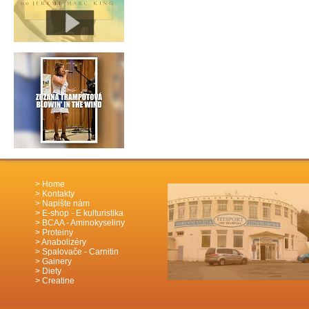
Home
Kontakty
Napište nám
E-shop - E kulturistika
BCAA - Aminokyseliny
Proteiny
Anabolizéry
Spalovače - Carnitin
Gainery
Diety
Creatine