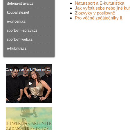
Natursport a E-kulturistika
delena-strava.cz
Jak vyfotit sebe nebo jiné kul
koupaliste.net
Zlozvyky v posilovně
Pro věčné začátečníky II.
e-cviceni.cz
sportovni-zpravy.cz
sportovniweb.cz
e-hubnuti.cz