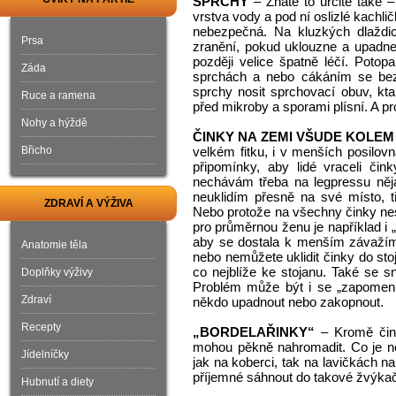
SPRCHY
– Znáte to určitě také –
vrstva vody a pod ní oslizlé kachli
nebezpečná. Na kluzkých dlaždicí
Prsa
zranění, pokud uklouzne a upadne
později velice špatně léčí. Poto
Záda
sprchách a nebo cákáním se bez 
sprchy nosit sprchovací obuv, kta
Ruce a ramena
před mikroby a sporami plísní. A p
Nohy a hýždě
ČINKY NA ZEMI VŠUDE KOLEM
Břicho
velkém fitku, i v menších posilov
připomínky, aby lidé vraceli či
nechávám třeba na legpressu něj
neuklidím přesně na své místo, t
ZDRAVÍ A VÝŽIVA
Nebo protože na všechny činky nestač
pro průměrnou ženu je například i 
aby se dostala k menším závažím
Anatomie těla
nebo nemůžete uklidit činky do sto
co nejblíže ke stojanu. Také se s
Doplňky výživy
Problém může být i se „zapomenut
Zdraví
někdo upadnout nebo zakopnout.
Recepty
„BORDELAŘINKY“
– Kromě činek
mohou pěkně nahromadit. Co je ne
Jídelníčky
jak na koberci, tak na lavičkách n
příjemné sáhnout do takové žvýkačky
Hubnutí a diety