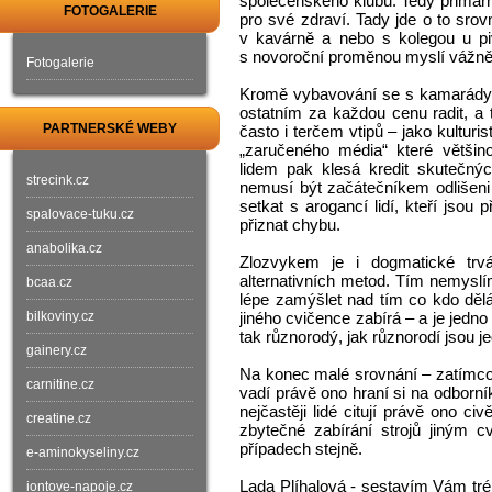
společenského klubu. Tedy primár
FOTOGALERIE
pro své zdraví. Tady jde o to srovn
v kavárně a nebo s kolegou u piv
s novoroční proměnou myslí vážně
Fotogalerie
Kromě vybavování se s kamarády čas
ostatním za každou cenu radit, a t
PARTNERSKÉ WEBY
často i terčem vtipů – jako kulturist
„zaručeného média“ které většino
lidem pak klesá kredit skutečnýc
strecink.cz
nemusí být začátečníkem odlišen
setkat s arogancí lidí, kteří jso
spalovace-tuku.cz
přiznat chybu.
anabolika.cz
Zlozvykem je i dogmatické tr
alternativních metod. Tím nemysl
bcaa.cz
lépe zamýšlet nad tím co kdo děl
bilkoviny.cz
jiného cvičence zabírá – a je jedn
tak různorodý, jak různorodí jsou je
gainery.cz
Na konec malé srovnání – zatímco 
carnitine.cz
vadí právě ono hraní si na odborní
nejčastěji lidé citují právě ono c
creatine.cz
zbytečné zabírání strojů jiným 
případech stejně.
e-aminokyseliny.cz
Lada Plíhalová - sestavím Vám trén
iontove-napoje.cz