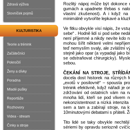
Rozlitý nápoj může být dokonce 
Zdravá výživa
gumách a upadnete třebas s nalo
vlastní zkušenost). A i když na
Slovníček pojmů
minimálně vytvoříte lepkavé a kluz
Ve fitku obvykle visí nápis, že vs
KULTURISTIKA
sebe“ . Hodně lidí si pod sebe ned
není příjemné a nikdy nevíte kdo 
mohou šířit některé velmi nepříj
Teorie a trénink
teď nemyslím svaly, ale zvláštní v
stejně jako opar (a vypadají jako 
Začátečníci
se odstraňovat chirurgicky). Mysl
Pokročilí
sebou.
Ženy a dívky
ČEKÁNÍ NA STROJE, STŘÍDÁ
docela dost historek na různých fó
Poradna
„exotů v posilovně“ – spousta pro
trénink efektivně, když nářadí je 
Mladé pušky
zdržování od ostatních vám na ná
mnoha lidí, kteří se pod vlivem 
Reportáže
nekonzistentnost a nízká intenzita
sem a tam a zabírají stroje, na k
Rozhovory
10minutovými debatami s přáteli. Že
Videa - stream
Tito lidé se taky obvykle nechtěj
Činky a stroje
sériemi by opravdu seriozně cvičící