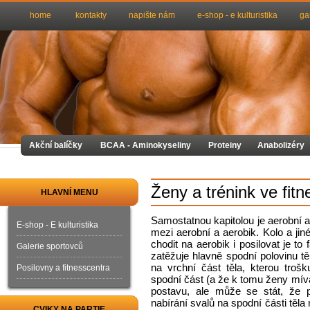
home
kontakty
napište nám
e-shop - e kulturistika
ga
Akční balíčky
BCAA - Aminokyseliny
Proteiny
Anabolizéry
Ženy a trénink ve fitn
HLAVNÍ MENU
Samostatnou kapitolou je aerobní a
E-shop - E kulturistika
mezi aerobní a aerobik. Kolo a jin
chodit na aerobik i posilovat je t
Galerie sportovců
zatěžuje hlavně spodní polovinu tě
na vrchní část těla, kterou tro
Posilovny a fitnesscentra
spodní část (a že k tomu ženy mív
postavu, ale může se stát, že
nabírání svalů na spodní části těla 
CVIKY NA PARTIE