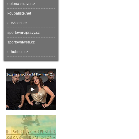
delena-strava.cz
koupaliste.net
e-cviceni.cz
sportovni-zpravy.cz
sportovniweb.cz
e-hubnuti.cz