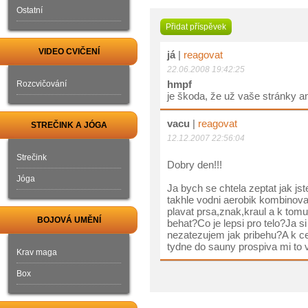
Ostatní
Přidat příspěvek
VIDEO CVIČENÍ
já
|
reagovat
22.06.2008 19:42:25
hmpf
Rozcvičování
je škoda, že už vaše stránky an
vacu
|
reagovat
STREČINK A JÓGA
12.12.2007 22:56:04
Strečink
Dobry den!!!
Jóga
Ja bych se chtela zeptat jak jst
takhle vodni aerobik kombinovat
plavat prsa,znak,kraul a k tom
BOJOVÁ UMĚNÍ
behat?Co je lepsi pro telo?Ja si
nezatezujem jak pribehu?A k c
tydne do sauny prospiva mi t
Krav maga
Box