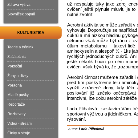
už nespaluje tuky jako zdroj en
Zdravá výživa
cvičení ještě plynule mluvit, je 
nutné zvolnit.
Slovníček pojmů
Aerobní aktivita se může zařadit v
vyhovuje. Doporučuje se například 
KULTURISTIKA
cukrů a má nízkou hladinu glykogen
někomu však může být ráno z cvi
útlum metabolismu – takoví lidé 
Teorie a trénink
aminokyselin a alespoň ½ - 1ks jab
rychlých jednoduchých cukrů. Ani
Začátečníci
ještě několik hodin po něm mám
Pokročilí
cvičení však bývá to, že „rozpum
Ženy a dívky
Aerobní činnost můžeme zařadit i v
před tím poskytneme tělu aminok
Poradna
využít zkrácené doby, kdy tělo z
posilování již začalo odčerpávat
Mladé pušky
intenzivní, lze dobu aerobní zátěže 
Reportáže
Lada Plíhalová - sestavím Vám trén
sportovní výživou a jídelníčkem. As
Rozhovory
rýsování.
Videa - stream
autor:
Lada Plíhalová
Činky a stroje