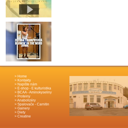
Home
Kontakty
Napište nám
E-shop - E kulturistika
BCAA - Aminokyseliny
Proteiny
Anabolizéry
Spalovače - Carnitin
Gainery
Diety
Creatine