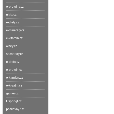
e-proteiny.cz
nitrix.cz
e-diety.cz
e-mineraly.cz
e-vitamin.cz
whey.cz
sacharidy.cz
e-dieta.cz
e-protein.cz
e-karnitin.cz
e-kreatin.cz
gainer.cz
fitsport-jt.cz
posilovny.net