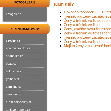
FOTOGALERIE
Kam dál?
Dokonalý zadeček - I - z vět
Fotogalerie
Trénink pro ženy začátečnic
Ženy a trénink ve fitnesscentr
Ženy a trénink ve fitnesscentr
Ženy, změňte svou figuru an
PARTNERSKÉ WEBY
Ženy a trénink ve fitnesscentr
Trénink pro ženy začátečnice
strecink.cz
Ženy a trénink ve fitnesscent
Mají to ženy v posilovně hor
spalovace-tuku.cz
anabolika.cz
bcaa.cz
bilkoviny.cz
gainery.cz
carnitine.cz
creatine.cz
e-aminokyseliny.cz
iontove-napoje.cz