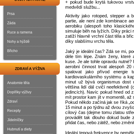
+ pokud bude krytá tukovou vrstv
medvědí službu...
Prsa
Aktivity jako rotoped, stepper a
partie, ale není zde kombinace aer
Záda
aerobiku (alespoň toho klasickéh
simuluje běh na lyžích. Díky práci 
Ruce a ramena
zatíží hlavně vrchní část těla a bř
díky slabšímu vrchu těla.
Nohy a hýždě
Břicho
Jaký je ideální čas? Zdá se mi, po
déle tím lépe. Znám ženy, které a
kuse. Je ale tohle opravdu nutné? 
aerobní činnost trvat alespoň 20
ZDRAVÍ A VÝŽIVA
spalovat jako přívod energie 
kardiovaskulárního systému a kap
minut už bývá organismus dost u
Anatomie těla
většina lidí dál cvičí neefektivně
jedincích). Navíc pokud hned od
Doplňky výživy
mít prostor kam jít v momentě, až s
Zdraví
Pokud někdo začíná jak se říká „od
15 minut a po týdnu až dvou zvyšo
Recepty
cílový čas (dejme tomu zlatou stře
provádět tak dlouho dokud bude z
Jídelníčky
přidat čas, nebo zátěž, nebo změnit 
Hubnutí a diety
Ideální tepová frekvence by neměla