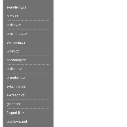
e-proteiny.cz
nitrix.cz
e-diety.cz
e-mineraly.cz
e-vitamin.cz
whey.cz
sacharidy.cz
e-dieta.cz
e-protein.cz
e-karnitin.cz
e-kreatin.cz
gainer.cz
fitsport-jt.cz
posilovny.net