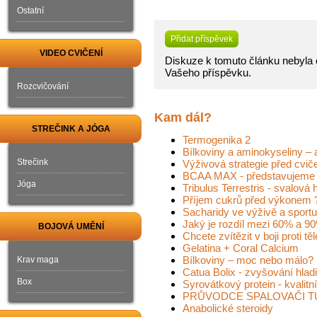
Ostatní
Přidat příspěvek
VIDEO CVIČENÍ
Diskuze k tomuto článku nebyla o
Vašeho příspěvku.
Rozcvičování
Kam dál?
STREČINK A JÓGA
Termogenika 2
Bílkoviny a aminokyseliny – 
Strečink
Výživová strategie před c
BCAA MAX - představujeme 
Jóga
Tribulus Terrestris - svalová
Příjem cukrů před výkonem 
Sacharidy ve výživě a sp
Jaký je rozdíl mezi 60% a 9
BOJOVÁ UMĚNÍ
Chcete zvítězit v boji proti 
Gelatina + Coral Calcium
Bílkoviny – moc nebo málo?
Krav maga
Catua Bolix - zvyšování hlad
Box
Syrovátkový protein - kvalitní
PRŮVODCE SPALOVAČI T
Anabolické steroidy