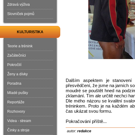
Zdravá výživa
Slovníček pojmů
KULTURISTIKA
Teorie a trénink
Začátečníci
Pokročilí
Ženy a dívky
Dalším aspektem je stanovení 
Poradna
přesvědčení, že jsme na jarních s
moudré se pouštět hned na podzim
Mladé pušky
zklamání. Tím ale určitě nechci han
Dle mého názoru se kvalitní svalo
Reportáže
tréninkem. Proto je na každém ab
čas ukázat svou formu.
Rozhovory
Videa - stream
Pokračování příště...
Činky a stroje
autor:
redakce