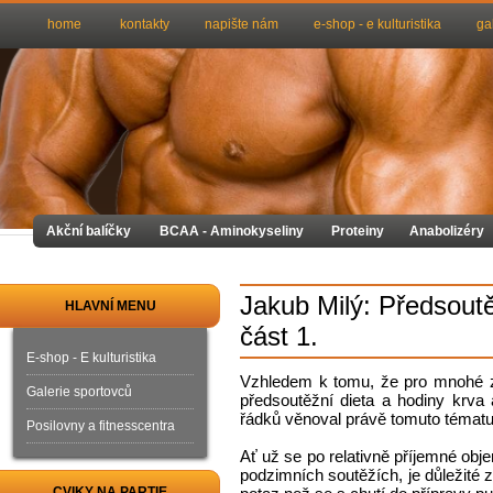
home
kontakty
napište nám
e-shop - e kulturistika
ga
Akční balíčky
BCAA - Aminokyseliny
Proteiny
Anabolizéry
Jakub Milý: Předsout
HLAVNÍ MENU
část 1.
E-shop - E kulturistika
Vzhledem k tomu, že pro mnohé zá
Galerie sportovců
předsoutěžní dieta a hodiny krva 
řádků věnoval právě tomuto tématu
Posilovny a fitnesscentra
Ať už se po relativně příjemné obj
podzimních soutěžích, je důležité 
CVIKY NA PARTIE