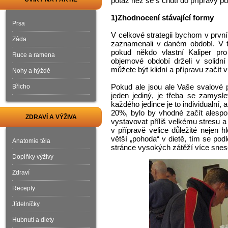
potaz než se s chutí do přípravy p
1)Zhodnocení stávající formy
Prsa
V celkové strategii bychom v první
Záda
zaznamenali v daném období. V 
pokud někdo vlastní Kaliper pr
Ruce a ramena
objemové období drželi v solidní 
můžete být klidní a přípravu začít 
Nohy a hýždě
Pokud ale jsou ale Vaše svalové 
Břicho
jeden jediný, je třeba se zamys
každého jedince je to individualní
20%, bylo by vhodné začít alespo
ZDRAVÍ A VÝŽIVA
vystavovat příliš velkému stresu 
v přípravě velice důležité nejen h
větší „pohoda“ v dietě, tím se pod
Anatomie těla
stránce vysokých zátěží více snes
Doplňky výživy
Zdraví
Recepty
Jídelníčky
Hubnutí a diety