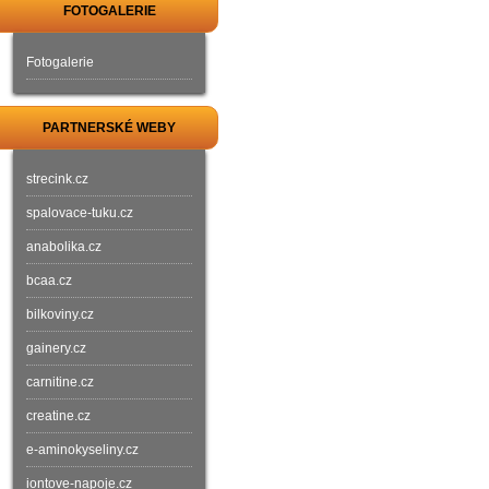
FOTOGALERIE
Fotogalerie
PARTNERSKÉ WEBY
strecink.cz
spalovace-tuku.cz
anabolika.cz
bcaa.cz
bilkoviny.cz
gainery.cz
carnitine.cz
creatine.cz
e-aminokyseliny.cz
iontove-napoje.cz