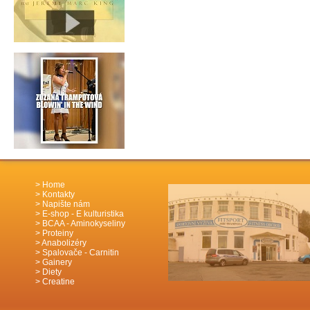
Home
Kontakty
Napište nám
E-shop - E kulturistika
BCAA - Aminokyseliny
Proteiny
Anabolizéry
Spalovače - Carnitin
Gainery
Diety
Creatine