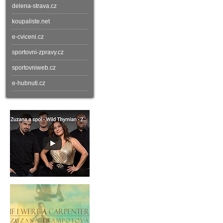
delena-strava.cz
koupaliste.net
e-cviceni.cz
sportovni-zpravy.cz
sportovniweb.cz
e-hubnuti.cz