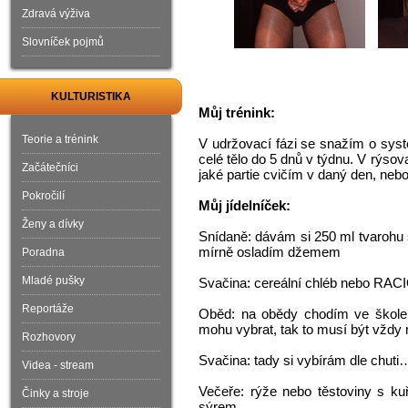
Zdravá výživa
Slovníček pojmů
KULTURISTIKA
Můj trénink:
Teorie a trénink
V udržovací fázi se snažím o syst
celé tělo do 5 dnů v týdnu. V rýs
Začátečníci
jaké partie cvičím v daný den, ne
Pokročilí
Můj jídelníček:
Ženy a dívky
Snídaně: dávám si 250 ml tvarohu 
mírně osladím džemem
Poradna
Mladé pušky
Svačina: cereální chléb nebo RAC
Reportáže
Oběd: na obědy chodím ve škole,
mohu vybrat, tak to musí být vždy
Rozhovory
Svačina: tady si vybírám dle chuti
Videa - stream
Večeře: rýže nebo těstoviny s 
Činky a stroje
sýrem