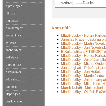
nevzdavej..........D aniela
e-proteiny.cz
nitrix.cz
e-diety.cz
Kam dál?
e-mineraly.cz
Mladé pušky - Honza Farkaš 
e-vitamin.cz
Jaroslav Kraus - cesta na prv
whey.cz
Mladé pušky - Martin Novák
Mladé pušky - Jan Novobils
sacharidy.cz
E-Kulturistika a FITSPORT 
Mladé pušky - Honza Farkaš
e-dieta.cz
Mladé pušky - Josef Jampíle
Mladé pušky - Michal Onderli
e-protein.cz
Ján Lenghart - Průběh přípra
Mladé pušky - Jan Hošek
e-karnitin.cz
Mladé pušky - Martin Jindra
Mladé pušky - Jakub Lampar
e-kreatin.cz
Mladé pušky - Milan Kinc 14 
gainer.cz
Marek Kubáň - Moje kulturisti
Mladé pušky - Oldřich Blaže
fitsport-jt.cz
posilovny.net