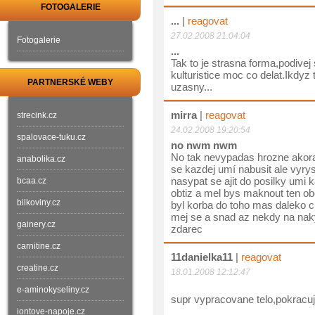
FOTOGALERIE
...
|
reagovat
27.02.2008 21:04:04
Fotogalerie
...
Tak to je strasna forma,podive
kulturistice moc co delat.Ikdyz 
PARTNERSKÉ WEBY
uzasny...
mirra
|
reagovat
strecink.cz
24.02.2008 19:20:54
spalovace-tuku.cz
no nwm nwm
No tak nevypadas hrozne akora
anabolika.cz
se kazdej umí nabusit ale vyry
nasypat se ajit do posilky umi 
bcaa.cz
obtiz a mel bys maknout ten obe
bilkoviny.cz
byl korba do toho mas daleko ch
mej se a snad az nekdy na nak
gainery.cz
zdarec
carnitine.cz
11danielka11
|
reagovat
creatine.cz
18.01.2008 12:12:47
e-aminokyseliny.cz
supr vypracovane telo,pokracuj v
iontove-napoje.cz