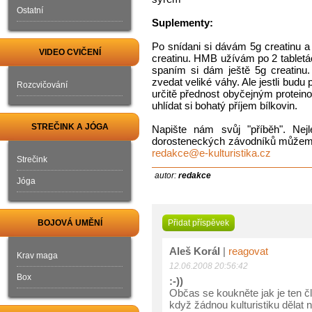
Ostatní
Suplementy:
Po snídani si dávám 5g creatinu a 
VIDEO CVIČENÍ
creatinu. HMB užívám po 2 tabletác
spaním si dám ještě 5g creatinu.
zvedat veliké váhy. Ale jestli bud
Rozcvičování
určitě přednost obyčejným protein
uhlídat si bohatý příjem bílkovin.
STREČINK A JÓGA
Napište nám svůj "příběh". Nej
dorosteneckých závodníků můžeme 
redakce@e-kulturistika.cz
Strečink
autor:
redakce
Jóga
BOJOVÁ UMĚNÍ
Přidat příspěvek
Aleš Korál
|
reagovat
Krav maga
12.06.2008 20:56:42
Box
:-))
Občas se koukněte jak je ten člá
když žádnou kulturistiku dělat 