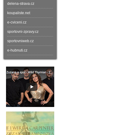
delena-strava.cz
koupaliste.net
e-cviceni.cz
sportovni-zpravy.cz
sportovniweb.cz
e-hubnuti.cz