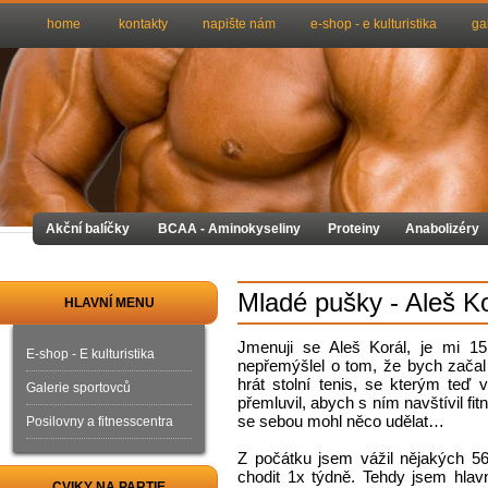
home
kontakty
napište nám
e-shop - e kulturistika
ga
Akční balíčky
BCAA - Aminokyseliny
Proteiny
Anabolizéry
Mladé pušky - Aleš Ko
HLAVNÍ MENU
Jmenuji se Aleš Korál, je mi 1
E-shop - E kulturistika
nepřemýšlel o tom, že bych začal p
hrát stolní tenis, se kterým teď
Galerie sportovců
přemluvil, abych s ním navštívil fit
se sebou mohl něco udělat…
Posilovny a fitnesscentra
Z počátku jsem vážil nějakých 5
chodit 1x týdně. Tehdy jsem hlav
CVIKY NA PARTIE