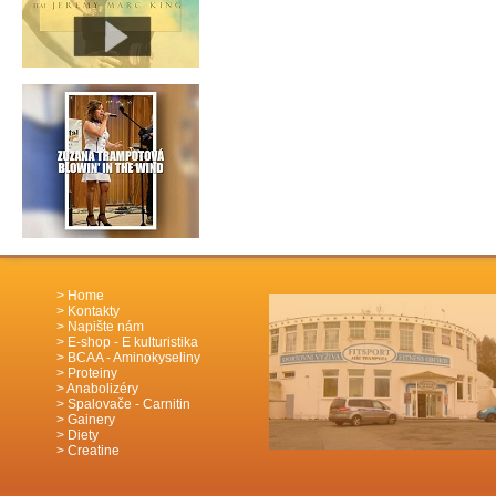
Home
Kontakty
Napište nám
E-shop - E kulturistika
BCAA - Aminokyseliny
Proteiny
Anabolizéry
Spalovače - Carnitin
Gainery
Diety
Creatine