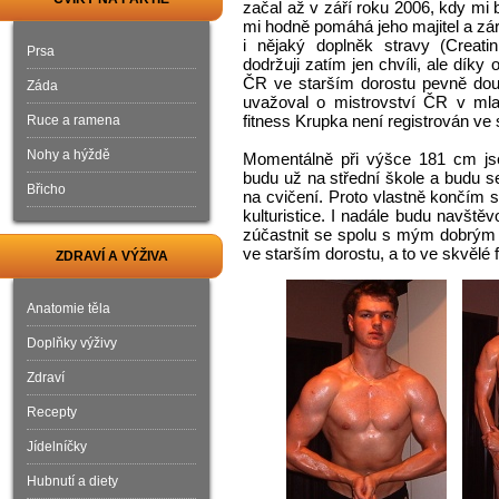
začal až v září roku 2006, kdy mi b
mi hodně pomáhá jeho majitel a zá
i nějaký doplněk stravy (Creati
Prsa
dodržuji zatím jen chvíli, ale díky
ČR ve starším dorostu pevně douf
Záda
uvažoval o mistrovství ČR v mla
fitness Krupka není registrován ve 
Ruce a ramena
Nohy a hýždě
Momentálně při výšce 181 cm js
budu už na střední škole a budu 
Břicho
na cvičení. Proto vlastně končím 
kulturistice. I nadále budu navště
zúčastnit se spolu s mým dobrý
ve starším dorostu, a to ve skvělé 
ZDRAVÍ A VÝŽIVA
Anatomie těla
Doplňky výživy
Zdraví
Recepty
Jídelníčky
Hubnutí a diety