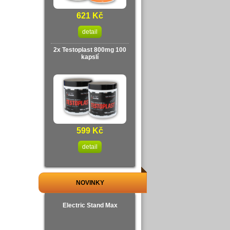
621 Kč
detail
2x Testoplast 800mg 100
kapslí
599 Kč
detail
NOVINKY
Electric Stand Max