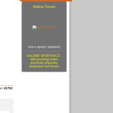
Malina Tomáš
více o sportu / sportovci
GALERIE SPORTOVCŮ -
kteří používají (nebo
používali) přípravky,
dodávané naší firmou
.
no:
41761