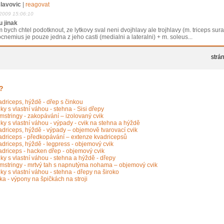
lavovic
|
reagovat
2009 15:06:10
u jinak
 bych chtel podotknout, ze lytkovy sval neni dvojhlavy ale trojhlavy (m. triceps sur
cnemius je pouze jedna z jeho casti (medialni a lateralni) + m. soleus...
strá
?
driceps, hýždě - dřep s činkou
ky s vlastní váhou - stehna - Sisi dřepy
stringy - zakopávání – izolovaný cvik
ky s vlastní váhou - výpady - cvik na stehna a hýždě
driceps, hýždě - výpady – objemově tvarovací cvik
adriceps - předkopávání – extenze kvadricepsů
driceps, hýždě - legpress - objemový cvik
driceps - hacken dřep - objemový cvik
ky s vlastní váhou - stehna a hýždě - dřepy
mstringy - mrtvý tah s napnutýma nohama – objemový cvik
ky s vlastní váhou - stehna - dřepy na široko
ka - výpony na špičkách na stroji