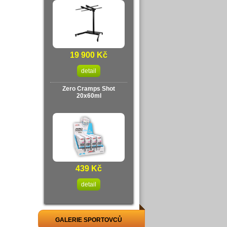
19 900 Kč
detail
Zero Cramps Shot
20x60ml
439 Kč
detail
GALERIE SPORTOVCŮ