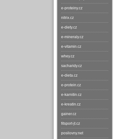
e-proteiny.cz
nitrix.cz
e-diety.cz
e-mineraly.cz
e-vitamin.cz
whey.cz
sacharidy.cz
e-dieta.cz
e-protein.cz
e-karnitin.cz
e-kreatin.cz
gainer.cz
fitsport-jt.cz
posilovny.net