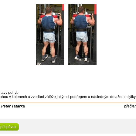
itavý pohyb
ohou v kolenech a zvedání zátěže jakýmsi podřepem a následným dotažením lýtky
. Peter Tatarka
přečte
 příspěvek