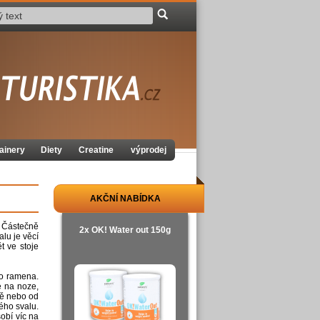
ainery
Diety
Creatine
výprodej
AKČNÍ NABÍDKA
. Částečně
2x OK! Water out 150g
alu je věcí
t ve stoje
 o ramena.
e na noze,
bě nebo od
ého svalu.
obí víc na