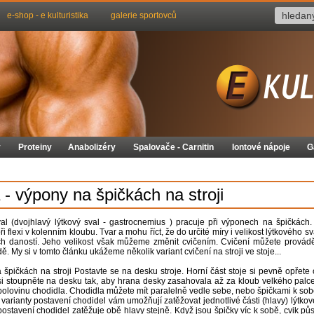
e-shop - e kulturistika
galerie sportovců
y
Proteiny
Anabolizéry
Spalovače - Carnitin
Iontové nápoje
G
 - výpony na špičkách na stroji
val (dvojhlavý lýtkový sval - gastrocnemius ) pracuje při výponech na špičkách
ři flexi v kolenním kloubu. Tvar a mohu říct, že do určité míry i velikost lýtkového sv
ch daností. Jeho velikost však můžeme změnit cvičením. Cvičení můžete provádě
ě. My si v tomto článku ukážeme několik variant cvičení na stroji ve stoje...
špičkách na stroji Postavte se na desku stroje. Horní část stoje si pevně opřete
si stoupněte na desku tak, aby hrana desky zasahovala až za kloub velkého palc
polovinu chodidla. Chodidla můžete mít paralelně vedle sebe, nebo špičkami k so
 varianty postavení chodidel vám umožňují zatěžovat jednotlivé části (hlavy) lýtkov
postavení chodidel zatěžuje obě hlavy stejně. Když jsou špičky víc k sobě, cvik půs