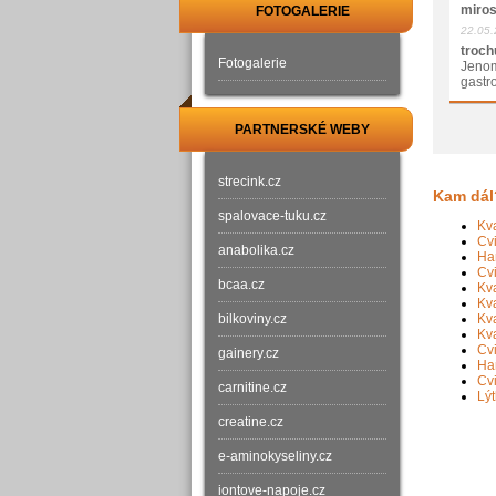
miros
FOTOGALERIE
22.05.
troch
Fotogalerie
Jenom
gastro
PARTNERSKÉ WEBY
strecink.cz
Kam dál
spalovace-tuku.cz
Kva
Cvi
anabolika.cz
Ham
Cvi
bcaa.cz
Kva
Kv
bilkoviny.cz
Kva
Kva
Cvi
gainery.cz
Ha
Cvi
carnitine.cz
Lýt
creatine.cz
e-aminokyseliny.cz
iontove-napoje.cz