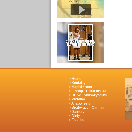
Home
Kontakty
Napište nám
E-shop - E kulturistika
BCAA - Aminokyseliny
Proteiny
Anabolizéry
Spalovače - Carnitin
Gainery
Diety
Creatine