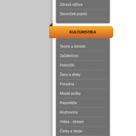
Zdravá výživa
Slovníček pojmů
KULTURISTIKA
Teorie a trénink
Začátečníci
Pokročilí
Ženy a dívky
Poradna
Mladé pušky
Reportáže
Rozhovory
Videa - stream
Činky a stroje