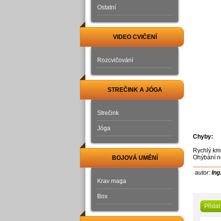
Ostatní
VIDEO CVIČENÍ
Rozcvičování
STREČINK A JÓGA
Strečink
Jóga
Chyby:
Rychlý km
Ohýbání n
BOJOVÁ UMĚNÍ
autor:
Ing
Krav maga
Box
Přidat