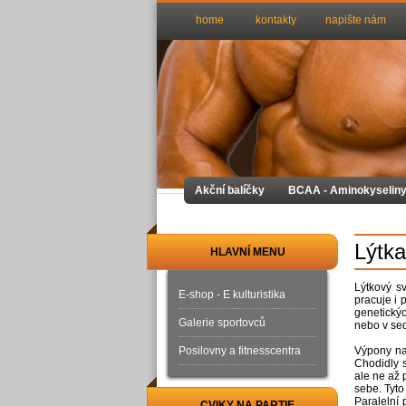
home
kontakty
napište nám
Akční balíčky
BCAA - Aminokyselin
Lýtka
HLAVNÍ MENU
Lýtkový s
E-shop - E kulturistika
pracuje i p
genetický
Galerie sportovců
nebo v sed
Posilovny a fitnesscentra
Výpony na 
Chodidly 
ale ne až 
sebe. Tyto
Paralelní 
CVIKY NA PARTIE