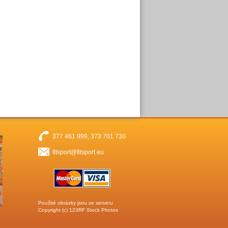
377 461 999, 373 701 730
fitsport@fitsport.eu
Použité obrázky jsou ze serveru
Copyright (c)
123RF Stock Photos