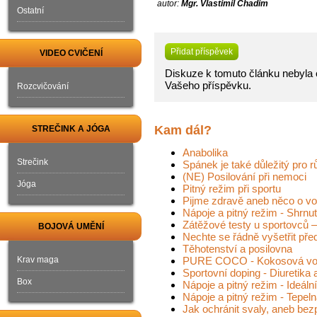
autor:
Mgr. Vlastimil Chadim
Ostatní
Přidat příspěvek
VIDEO CVIČENÍ
Diskuze k tomuto článku nebyla o
Vašeho příspěvku.
Rozcvičování
Kam dál?
STREČINK A JÓGA
Anabolika
Strečink
Spánek je také důležitý pro r
(NE) Posilování při nemoci
Jóga
Pitný režim při sportu
Pijme zdravě aneb něco o vod
Nápoje a pitný režim - Shrnu
Zátěžové testy u sportovců –
BOJOVÁ UMĚNÍ
Nechte se řádně vyšetřit před
Těhotenství a posilovna
Krav maga
PURE COCO - Kokosová voda 
Sportovní doping - Diuretika 
Box
Nápoje a pitný režim - Ideáln
Nápoje a pitný režim - Tepeln
Jak ochránit svaly, aneb be