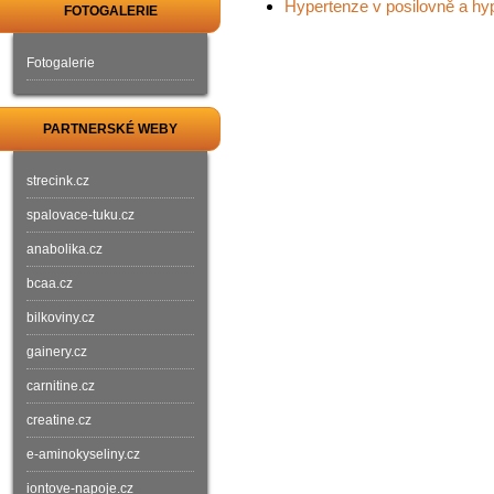
Hypertenze v posilovně a hy
FOTOGALERIE
Fotogalerie
PARTNERSKÉ WEBY
strecink.cz
spalovace-tuku.cz
anabolika.cz
bcaa.cz
bilkoviny.cz
gainery.cz
carnitine.cz
creatine.cz
e-aminokyseliny.cz
iontove-napoje.cz