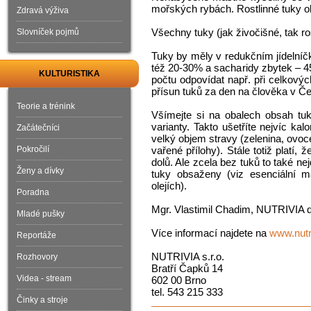
mořských rybách. Rostlinné tuky o
Zdravá výživa
Všechny tuky (jak živočišné, tak ros
Slovníček pojmů
Tuky by měly v redukčním jídelníčk
též 20-30% a sacharidy zbytek – 
KULTURISTIKA
počtu odpovídat např. při celkový
přísun tuků za den na člověka v Č
Teorie a trénink
Všímejte si na obalech obsah tuk
varianty. Takto ušetříte nejvíc kal
Začátečníci
velký objem stravy (zelenina, ovoc
Pokročilí
vařené přílohy). Stále totiž platí
dolů. Ale zcela bez tuků to také ne
Ženy a dívky
tuky obsaženy (viz esenciální ma
olejích).
Poradna
Mgr. Vlastimil Chadim, NUTRIVIA d
Mladé pušky
Více informací najdete na
www.nutr
Reportáže
NUTRIVIA s.r.o.
Rozhovory
Bratří Čapků 14
Videa - stream
602 00 Brno
tel. 543 215 333
Činky a stroje