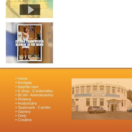
Home
Kontakty
Napište nám
E-shop - E kulturistika
BCAA - Aminokyseliny
Proteiny
Anabolizéry
Spalovače - Carnitin
Gainery
Diety
Creatine