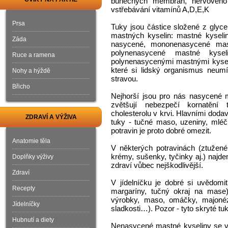
buněčných membrán, nervového s
vstřebávání vitamínů A,D,E,K
Prsa
Tuky jsou částice složené z glycer
mastných kyselin: mastné kyseli
Záda
nasycené, mononenasycené mast
polynenasycené mastné kyse
Ruce a ramena
polynenasycenými mastnými kyseli
které si lidský organismus neumí
Nohy a hýždě
stravou.
Břicho
Nejhorší jsou pro nás nasycené m
zvětšují nebezpečí kornatění t
cholesterolu v krvi. Hlavními doda
ZDRAVÍ A VÝŽIVA
tuky - tučné maso, uzeniny, mléč
potravin je proto dobré omezit.
Anatomie těla
V některých potravinách (ztužené 
krémy, sušenky, tyčinky aj.) najde
Doplňky výživy
zdraví vůbec nejškodlivější.
Zdraví
V jídelníčku je dobré si uvědomi
Recepty
margaríny, tučný okraj na mase),
výrobky, maso, omáčky, majonézy
Jídelníčky
sladkosti…). Pozor - tyto skryté tu
Hubnutí a diety
Nenasycené mastné kyseliny se vy