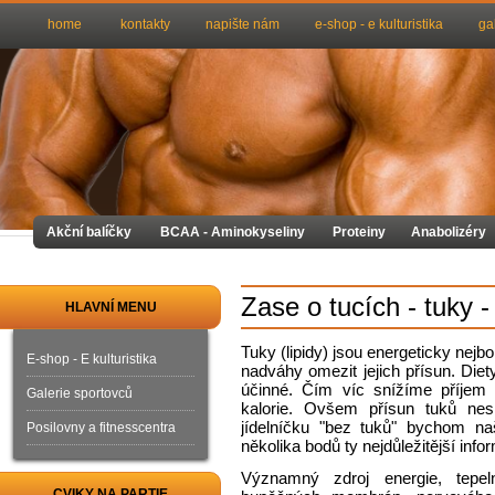
home
kontakty
napište nám
e-shop - e kulturistika
ga
Akční balíčky
BCAA - Aminokyseliny
Proteiny
Anabolizéry
Zase o tucích - tuky -
HLAVNÍ MENU
Tuky (lipidy) jsou energeticky nejbo
E-shop - E kulturistika
nadváhy omezit jejich přísun. Diet
účinné. Čím víc snížíme příjem 
Galerie sportovců
kalorie. Ovšem přísun tuků nesm
jídelníčku "bez tuků" bychom na
Posilovny a fitnesscentra
několika bodů ty nejdůležitější info
Významný zdroj energie, tepe
CVIKY NA PARTIE