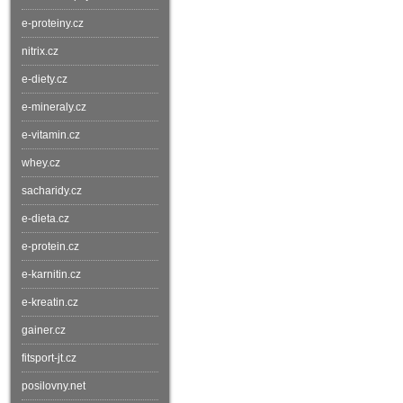
e-proteiny.cz
nitrix.cz
e-diety.cz
e-mineraly.cz
e-vitamin.cz
whey.cz
sacharidy.cz
e-dieta.cz
e-protein.cz
e-karnitin.cz
e-kreatin.cz
gainer.cz
fitsport-jt.cz
posilovny.net