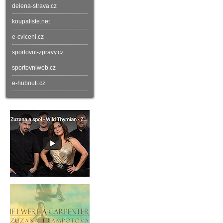
delena-strava.cz
koupaliste.net
e-cviceni.cz
sportovni-zpravy.cz
sportovniweb.cz
e-hubnuti.cz