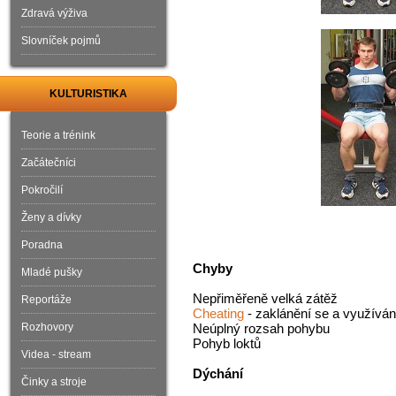
Zdravá výživa
Slovníček pojmů
KULTURISTIKA
Teorie a trénink
Začátečníci
Pokročilí
Ženy a dívky
Poradna
Chyby
Mladé pušky
Nepřiměřeně velká zátěž
Reportáže
Cheating
- zaklánění se a využíván
Rozhovory
Neúplný rozsah pohybu
Pohyb loktů
Videa - stream
Dýchání
Činky a stroje