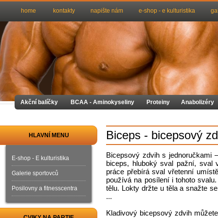
home
kontakty
napište nám
e-shop - e kulturistika
ga
Akční balíčky
BCAA - Aminokyseliny
Proteiny
Anabolizéry
Biceps - bicepsový zd
HLAVNÍ MENU
Bicepsový zdvih s jednoručkami – 
E-shop - E kulturistika
biceps, hluboký sval pažní, sval
práce přebírá sval vřetenní umístě
Galerie sportovců
používá na posílení i tohoto sval
tělu. Lokty držte u těla a snažte s
Posilovny a fitnesscentra
...
Kladivový bicepsový zdvih můžete 
CVIKY NA PARTIE