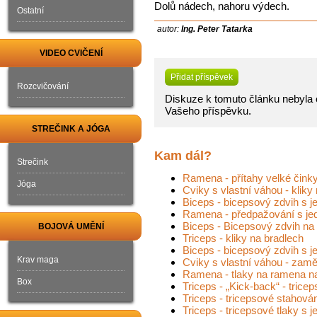
Dolů nádech, nahoru výdech.
Ostatní
autor:
Ing. Peter Tatarka
VIDEO CVIČENÍ
Přidat příspěvek
Rozcvičování
Diskuze k tomuto článku nebyla o
Vašeho příspěvku.
STREČINK A JÓGA
Kam dál?
Strečink
Ramena - přítahy velké čink
Jóga
Cviky s vlastní váhou - kliky
Biceps - bicepsový zdvih s 
Ramena - předpažování s jed
Biceps - Bicepsový zdvih na 
BOJOVÁ UMĚNÍ
Triceps - kliky na bradlech
Biceps - bicepsový zdvih s j
Krav maga
Cviky s vlastní váhou - zam
Ramena - tlaky na ramena na 
Box
Triceps - „Kick-back“ - tric
Triceps - tricepsové stahová
Triceps - tricepsové tlaky s