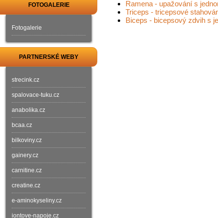
Ramena - upažování s jedno
FOTOGALERIE
Triceps - tricepsové stahován
Biceps - bicepsový zdvih s j
Fotogalerie
PARTNERSKÉ WEBY
strecink.cz
spalovace-tuku.cz
anabolika.cz
bcaa.cz
bilkoviny.cz
gainery.cz
carnitine.cz
creatine.cz
e-aminokyseliny.cz
iontove-napoje.cz