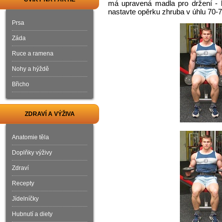
má upravená madla pro držení - k
nastavte opěrku zhruba v úhlu 70-
Prsa
Záda
Ruce a ramena
Nohy a hýždě
Břicho
ZDRAVÍ A VÝŽIVA
Anatomie těla
Doplňky výživy
Zdraví
Recepty
Jídelníčky
Hubnutí a diety