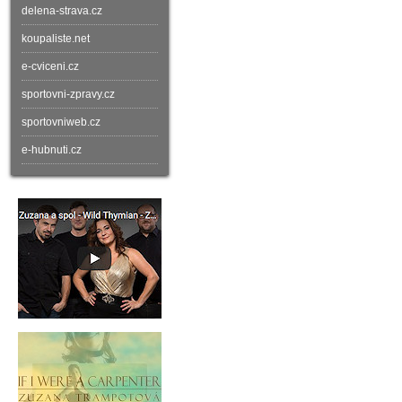
delena-strava.cz
koupaliste.net
e-cviceni.cz
sportovni-zpravy.cz
sportovniweb.cz
e-hubnuti.cz