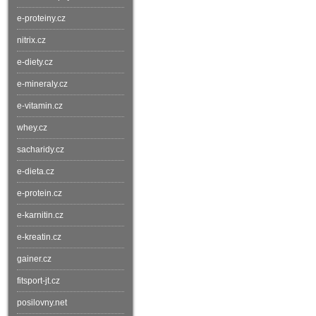
e-proteiny.cz
nitrix.cz
e-diety.cz
e-mineraly.cz
e-vitamin.cz
whey.cz
sacharidy.cz
e-dieta.cz
e-protein.cz
e-karnitin.cz
e-kreatin.cz
gainer.cz
fitsport-jt.cz
posilovny.net