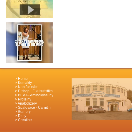
Home
Kontakty
Napište nám
E-shop - E kulturistika
BCAA - Aminokyseliny
Proteiny
Anabolizéry
Spalovače - Carnitin
Gainery
Diety
Creatine